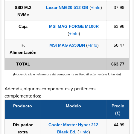
SSD M.2
Lexar NM620 512 GB
(
+Info
)
37,99
NVMe
Caja
MSI MAG FORGE M100R
63,98
(
+Info
)
F.
MSI MAG A550BN
(
+Info
)
50,47
Alimentación
TOTAL
663,77
(Haciendo clic en el nombre del componente os lleva directamente a la tienda)
Además, algunos componentes y periféricos
complementarios:
Producto
Modelo
Precio
(€)
Disipador
Cooler Master Hyper 212
44,99
extra
Black Ed.
(
+Info
)