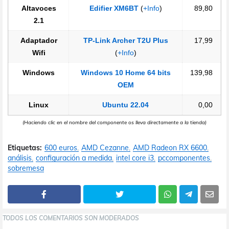
Altavoces
Edifier XM6BT
(
+Info
)
89,80
2.1
Adaptador
TP-Link Archer T2U Plus
17,99
Wifi
(
+Info
)
Windows
Windows 10 Home 64 bits
139,98
OEM
Linux
Ubuntu 22.04
0,00
(Haciendo clic en el nombre del componente os lleva directamente a la tienda)
Etiquetas:
600 euros
AMD Cezanne
AMD Radeon RX 6600
análisis
configuración a medida
intel core i3
pccomponentes
sobremesa
TODOS LOS COMENTARIOS SON MODERADOS