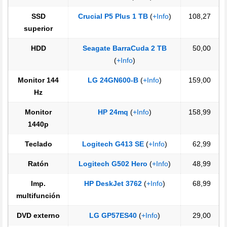
SSD
Crucial P5 Plus 1 TB
(
+Info
)
108,27
superior
HDD
Seagate BarraCuda 2 TB
50,00
(
+Info
)
Monitor 144
LG 24GN600-B
(
+Info
)
159,00
Hz
Monitor
HP 24mq
(
+Info
)
158,99
1440p
Teclado
Logitech G413 SE
(
+Info
)
62,99
Ratón
Logitech G502 Hero
(
+Info
)
48,99
Imp.
HP DeskJet 3762
(
+Info
)
68,99
multifunción
DVD externo
LG GP57ES40
(
+Info
)
29,00