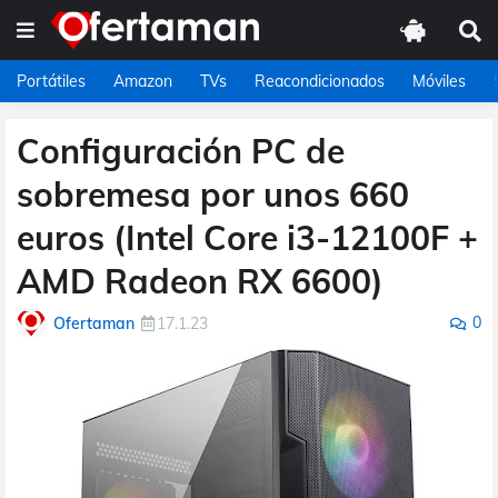
Portátiles
Amazon
TVs
Reacondicionados
Móviles
Configuración PC de
sobremesa por unos 660
euros (Intel Core i3-12100F +
AMD Radeon RX 6600)
0
Ofertaman
17.1.23