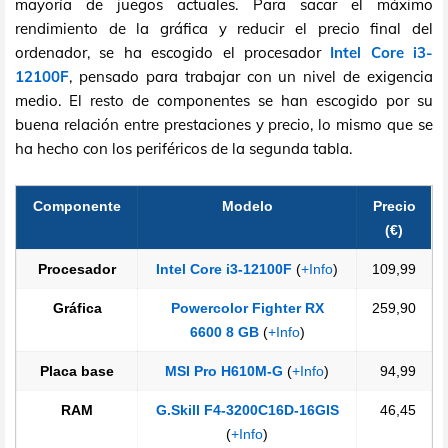
mayoría de juegos actuales. Para sacar el máximo
rendimiento de la gráfica y reducir el precio final del
ordenador, se ha escogido el procesador
Intel Core i3-
12100F
, pensado para trabajar con un nivel de exigencia
medio. El resto de componentes se han escogido por su
buena relación entre prestaciones y precio, lo mismo que se
ha hecho con los periféricos de la segunda tabla.
Componente
Modelo
Precio
(€)
Procesador
Intel Core i3-12100F
(
+Info
)
109,99
Gráfica
Powercolor Fighter RX
259,90
6600 8 GB
(
+Info
)
Placa base
MSI Pro H610M-G
(
+Info
)
94,99
RAM
G.Skill F4-3200C16D-16GIS
46,45
(
+Info
)