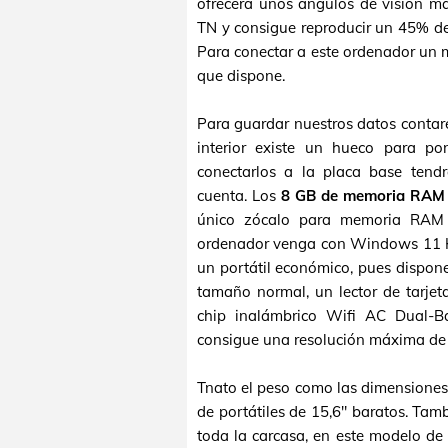
ofrecerá unos ángulos de visión má
TN y consigue reproducir un 45% de
Para conectar a este ordenador un 
que dispone.
Para guardar nuestros datos conta
interior existe un hueco para 
conectarlos a la placa base tend
cuenta. Los
8 GB de memoria RA
único zócalo para memoria RAM 
ordenador venga con Windows 11 Ho
un portátil económico, pues dispon
tamaño normal, un lector de tarje
chip inalámbrico Wifi AC Dual-B
consigue una resolución máxima d
Tnato el peso como las dimensiones
de portátiles de 15,6" baratos. Tam
toda la carcasa, en este modelo de c