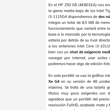
En el HP 250 G8 (4K801EA) nos en
la gama media-baja de los Intel Tig
i3-1115G4 dispondremos de
dos nú
integra un total de 8,5 MB de memo
funcionamiento que variará entre l
base a lo marcado por la tecnología
estaría por detrás de su rival dir
a los anteriores Intel Core i3-101
bien con un
nivel de exigencia med
navegar por internet, usar suites 
podremos hacer algo de edición foto
En este portátil se usa la gráfica in
Xe G4
en su versión de 48 unidad
máxima. Se trata de una tarjeta g
títulos muy poco exigentes con 
agradece que un portátil del pre
resolución FullHD, acabado mate y 6