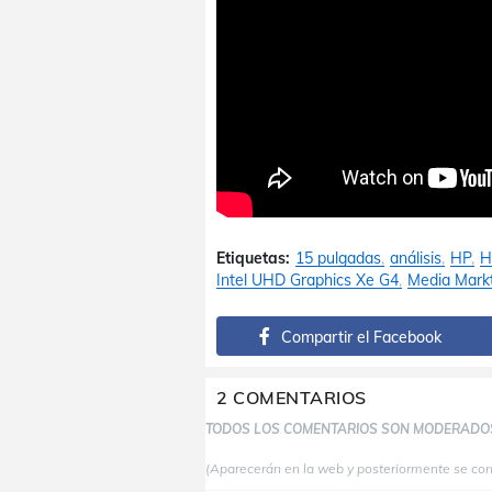
Etiquetas:
15 pulgadas
análisis
HP
H
Intel UHD Graphics Xe G4
Media Mark
Compartir el Facebook
2 COMENTARIOS
TODOS LOS COMENTARIOS SON MODERADO
(Aparecerán en la web y posteriormente se co