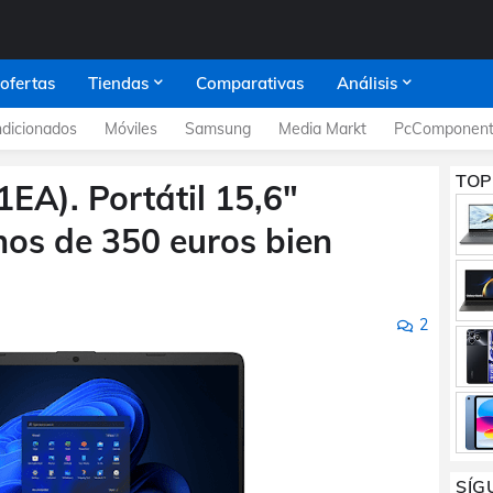
 ofertas
Tiendas
Comparativas
Análisis
dicionados
Móviles
Samsung
Media Markt
PcComponent
TOP
EA). Portátil 15,6"
os de 350 euros bien
2
SÍG