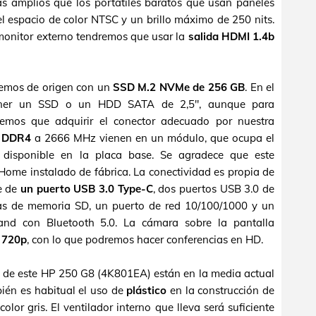
s amplios que los portátiles baratos que usan paneles
l espacio de color NTSC y un brillo máximo de 250 nits.
monitor externo tendremos que usar la
salida HDMI 1.4b
remos de origen con un
SSD M.2 NVMe de 256 GB
. En el
poner un SSD o un HDD SATA de 2,5", aunque para
remos que adquirir el conector adecuado por nuestra
M DDR4
a 2666 MHz vienen en un módulo, que ocupa el
disponible en la placa base. Se agradece que este
me instalado de fábrica. La conectividad es propia de
e de
un puerto USB 3.0 Type-C
, dos puertos USB 3.0 de
tas de memoria SD, un puerto de red 10/100/1000 y un
and con Bluetooth 5.0. La cámara sobre la pantalla
e
720p
, con lo que podremos hacer conferencias en HD.
 de este HP 250 G8 (4K801EA) están en la media actual
bién es habitual el uso de
plástico
en la construcción de
olor gris. El ventilador interno que lleva será suficiente