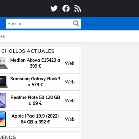
es
 CHOLLOS ACTUALES
Medion Akoya E15423 a
Web
399 €
Samsung Galaxy Book3
Web
a 579 €
Realme Note 50 128 GB
Web
a 99 €
Apple iPad 10.9 (2022)
Web
64 GB a 392 €
UENOS