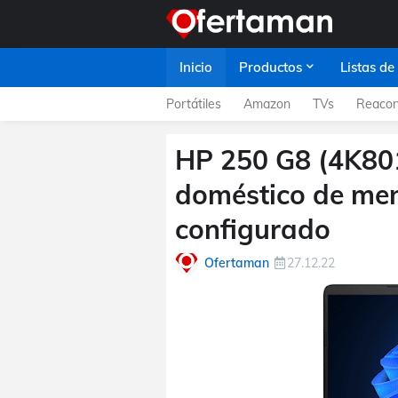
Inicio
Productos
Listas de
Portátiles
Amazon
TVs
Reacon
HP 250 G8 (4K801
doméstico de men
configurado
Ofertaman
27.12.22