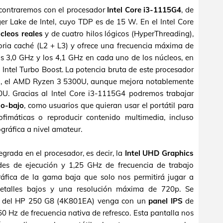
contraremos con el procesador
Intel Core i3-1115G4
, de
er Lake de Intel, cuyo TDP es de 15 W. En el Intel Core
cleos reales
y de cuatro hilos lógicos (HyperThreading),
ria caché (L2 + L3) y ofrece una frecuencia máxima de
os 3,0 GHz y los 4,1 GHz en cada uno de los núcleos, en
 Intel Turbo Boost. La potencia bruta de este procesador
ecto, el AMD Ryzen 3 5300U, aunque mejora notablemente
10U. Gracias al Intel Core i3-1115G4 podremos trabajar
io-bajo
, como usuarios que quieran usar el portátil para
ofimáticas o reproducir contenido multimedia, incluso
gráfica a nivel amateur.
tegrada en el procesador, es decir, la
Intel UHD Graphics
es de ejecución y 1,25 GHz de frecuencia de trabajo
ráfica de la gama baja que solo nos permitirá jugar a
detalles bajos y una resolución máxima de 720p. Se
cio del HP 250 G8 (4K801EA) venga con un
panel IPS
de
0 Hz de frecuencia nativa de refresco. Esta pantalla nos