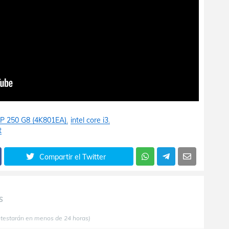
P 250 G8 (4K801EA)
intel core i3
t
Compartir el Twitter
S
ntestarán en menos de 24 horas)