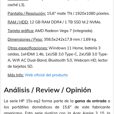
caché L3).
Pantalla / Resolución:
15,6" mate TN / 1920x1080 píxeles.
RAM / HDD:
12 GB RAM DDR4 / 1 TB SSD M.2 NVMe.
Tarjeta gráfica:
AMD Radeon Vega 7 (integrada).
Dimensiones / Peso:
358,5x242x17,9 mm / 1,69 kg.
Otras especificaciones:
Windows 11 Home, batería 3
celdas, 1xHDMI 1.4b, 1xUSB 3.0 Type-C, 2xUSB 3.0 Type-
A, Wifi AC Dual-Band, Bluetooth 5.0, Webcam HD, lector
de tarjetas SD.
Más Info:
Web oficial del producto
Análisis / Review / Opinión
La serie HP 15s-eq2 forma parte de la
gama de entrada
a
los portátiles domésticos de 15,6" de este fabricante
americano. Esta serie rivaliza con la Acer Aspire 3 15, la