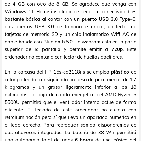
de 4 GB con otro de 8 GB. Se agredece que venga con
Windows 11 Home instalado de serie. La conectividad es
bastante básica al contar con
un puerto USB 3.0 Type-C
,
dos puertos USB 3.0 de tamaño estándar, un lector de
tarjetas de memoria SD y un chip inalámbrico Wifi AC de
doble banda con Bluetooth 5.0. La webcam está en la parte
superior de la pantalla y permite emitir a
720p
. Este
ordenador no contaría con lector de huellas dactilares.
En la carcasa del HP 15s-eq2118ns se emplea
plástico
de
color plateado, consiguiendo un peso de poco menos de 1,7
kilogramos y un grosor ligeramente inferior a los 18
milímetros. La baja demanda energética del AMD Ryzen 5
5500U permitirá que el ventilador interno actúe de forma
eficiente. El teclado de este ordenador no cuenta con
retroiluminación pero sí que lleva un apartado numérico en
el lado derecho. Para reproducir sonido dispondremos de
dos altavoces integrados. La batería de 38 Wh permitirá
una autonomía total de unas
6 horas
de uso básico del