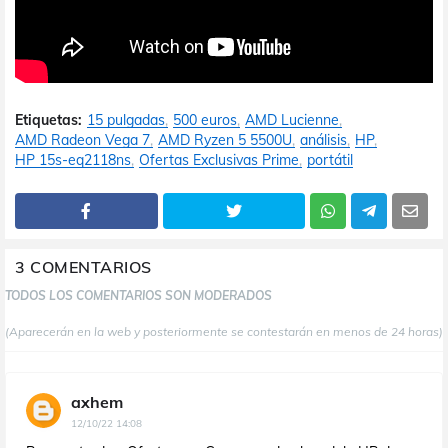
Etiquetas:
15 pulgadas
500 euros
AMD Lucienne
AMD Radeon Vega 7
AMD Ryzen 5 5500U
análisis
HP
HP 15s-eq2118ns
Ofertas Exclusivas Prime
portátil
3 COMENTARIOS
TODOS LOS COMENTARIOS SON MODERADOS
(Aparecerán en la web y posteriormente se contestarán en menos de 24 horas)
axhem
12/10/22 14:08