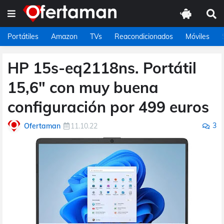
Portátiles
Amazon
TVs
Reacondicionados
Móviles
HP 15s-eq2118ns. Portátil
15,6" con muy buena
configuración por 499 euros
3
Ofertaman
11.10.22