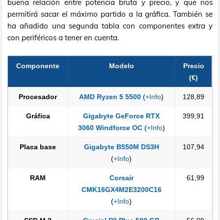
buena relación entre potencia bruta y precio, y que nos
permitirá sacar el máximo partido a la gráfica. También se
ha añadido una segunda tabla con componentes extra y
con periféricos a tener en cuenta.
Componente
Modelo
Precio
(€)
Procesador
AMD Ryzen 5 5500
(
+Info
)
128,89
Gráfica
Gigabyte GeForce RTX
399,91
3060 Windforce OC
(
+Info
)
Placa base
Gigabyte B550M DS3H
107,94
(
+Info
)
RAM
Corsair
61,99
CMK16GX4M2E3200C16
(
+Info
)