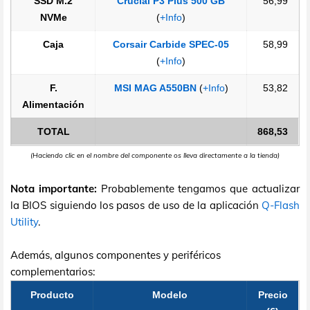
SSD M.2
Crucial P3 Plus 500 GB
56,99
NVMe
(
+Info
)
Caja
Corsair Carbide SPEC-05
58,99
(
+Info
)
F.
MSI MAG A550BN
(
+Info
)
53,82
Alimentación
TOTAL
868,53
(Haciendo clic en el nombre del componente os lleva directamente a la tienda)
Nota importante:
Probablemente tengamos que actualizar
la BIOS siguiendo los pasos de uso de la aplicación
Q-Flash
Utility
.
Además, algunos componentes y periféricos
complementarios:
Producto
Modelo
Precio