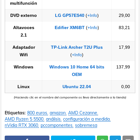
multifunción
DVD externo
LG GP57ES40
(
+Info
)
29,00
Altavoces
Edifier XM6BT
(
+Info
)
83,21
2.1
Adaptador
TP-Link Archer T2U Plus
17,99
Wifi
(
+Info
)
Windows
Windows 10 Home 64 bits
137,99
OEM
Linux
Ubuntu 22.04
0,00
(Haciendo clic en el nombre del componente os lleva directamente a la tienda)
Etiquetas:
800 euros
amazon
AMD Cezanne
AMD Ryzen 5 5500
análisis
configuración a medida
nVidia RTX 3060
pccomponentes
sobremesa