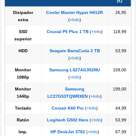
(€)
Disipador
Cooler Master Hyper H412R
26,95
extra
(
+Info
)
SSD
Crucial P5 Plus 1 TB
(
+Info
)
118,99
superior
HDD
Seagate BarraCuda 2 TB
53,99
(
+Info
)
Monitor
Samsung LS27AG302NU
159,00
1080p
(
+Info
)
Monitor
Samsung
199,00
1440p
LC27G53TQWRXEN
(
+Info
)
Teclado
Corsair K60 Pro
(
+Info
)
44,99
Ratón
Logitech G502 Hero
(
+Info
)
53,99
Imp.
HP DeskJet 3762
(
+Info
)
67,99