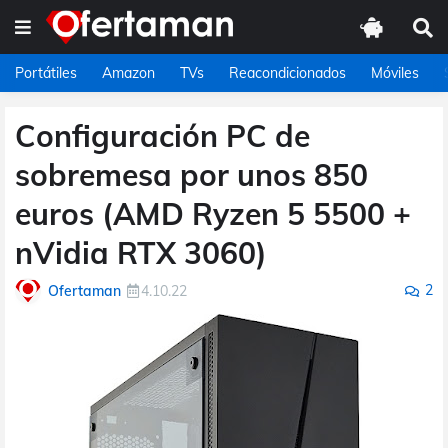
Portátiles
Amazon
TVs
Reacondicionados
Móviles
Configuración PC de
sobremesa por unos 850
euros (AMD Ryzen 5 5500 +
nVidia RTX 3060)
2
Ofertaman
4.10.22