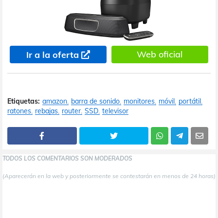
Web oficial
Ir a la oferta
Etiquetas:
amazon
barra de sonido
monitores
móvil
portátil
ratones
rebajas
router
SSD
televisor
TODOS LOS COMENTARIOS SON MODERADOS
(Aparecerán en la web y posteriormente se contestarán en menos de 24 horas)