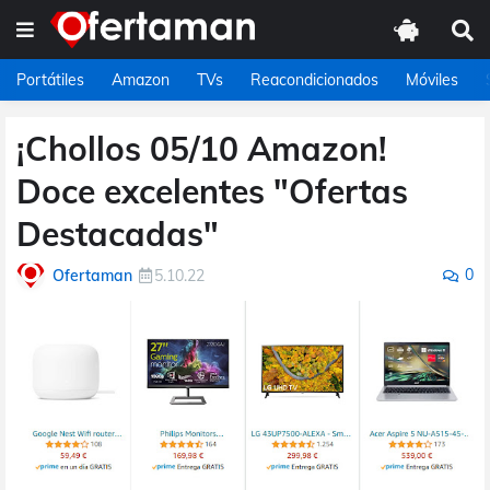
Portátiles
Amazon
TVs
Reacondicionados
Móviles
¡Chollos 05/10 Amazon!
Doce excelentes "Ofertas
Destacadas"
0
Ofertaman
5.10.22