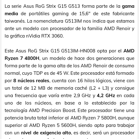
La serie Asus RoG Strix G15 G513 forma parte de la
gama
media
de portátiles gaming de 15,6" de este fabricante
taiwanés. La nomenclatura G513IM nos indica que estamos
ante un modelo con procesador de la familia AMD Renoir y
la gráfica nVidia RTX 3060.
Este Asus RoG Strix G15 G513IM-HN008 opta por el
AMD
Ryzen 7 4800H
, un modelo de hace dos generaciones que
forma parte de la gama alta de los AMD Renoir de consumo
normal, cuyo TDP es de 45 W. Este procesador está formado
por
8 núcleos reales
, cuenta con 16 hilos lógicos, viene con
un total de 12 MB de memoria caché (L2 + L3) y consigue
una frecuencia que varía entre 2,9 GHz y
4,2 GHz
en cada
uno de los núcleos, en base a lo establecido por la
tecnología AMD Precision Boost. Este procesador tiene una
potencia bruta total inferior al AMD Ryzen 7 5800H, aunque
superior al AMD Ryzen 5 5600H, siendo apto para trabajar
con un
nivel de exigencia alto
, es decir, será un procesador