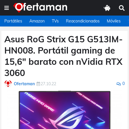
Portátiles
Amazon
TVs
Reacondicionados
Móviles
Asus RoG Strix G15 G513IM-
HN008. Portátil gaming de
15,6" barato con nVidia RTX
3060
0
Ofertaman
27.10.22