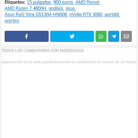
Etiquetas:
15 pulgadas
900 euros
AMD Renoir
AMD Ryzen 7 4800H
análisis
asus
Asus RoG Strix G513IM-HN008
nVidia RTX 3060
portátil
worten
TODOS LOS COMENTARIOS SON MODERADOS
(Aparecerán en la web y posteriormente se contestarán en menos de 24 horas)