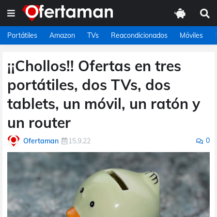
Portátiles
Amazon
TVs
Reacondicionados
Móviles
¡¡Chollos!! Ofertas en tres
portátiles, dos TVs, dos
tablets, un móvil, un ratón y
un router
0
Ofertaman
15.9.22