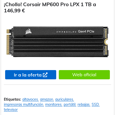
¡Chollo! Corsair MP600 Pro LPX 1 TB a
146,99 €
Web oficial
Ir a la oferta
Etiquetas:
altavoces
amazon
auriculares
impresoras multifunción
monitores
portátil
rebajas
SSD
televisor