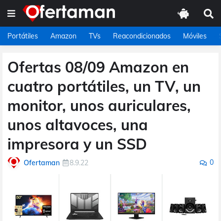
Portátiles
Amazon
TVs
Reacondicionados
Móviles
Ofertas 08/09 Amazon en
cuatro portátiles, un TV, un
monitor, unos auriculares,
unos altavoces, una
impresora y un SSD
0
Ofertaman
8.9.22