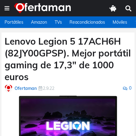
Portátiles
Amazon
TVs
Reacondicionados
Móviles
Lenovo Legion 5 17ACH6H
(82JY00GPSP). Mejor portátil
gaming de 17,3" de 1000
euros
0
Ofertaman
2.9.22