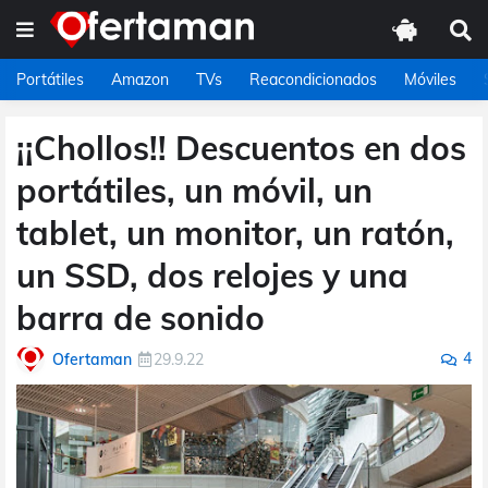
Portátiles
Amazon
TVs
Reacondicionados
Móviles
¡¡Chollos!! Descuentos en dos
portátiles, un móvil, un
tablet, un monitor, un ratón,
un SSD, dos relojes y una
barra de sonido
4
Ofertaman
29.9.22