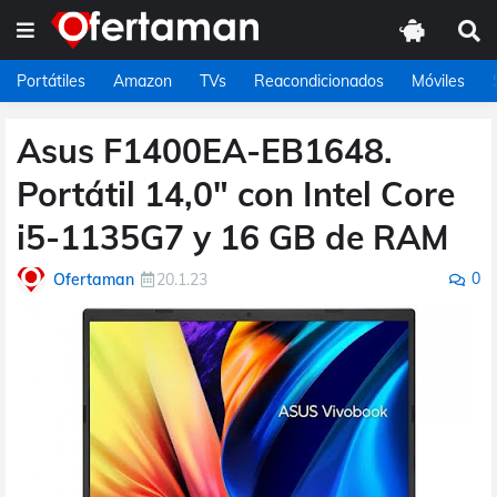
Portátiles
Amazon
TVs
Reacondicionados
Móviles
Asus F1400EA-EB1648.
Portátil 14,0" con Intel Core
i5-1135G7 y 16 GB de RAM
0
Ofertaman
20.1.23