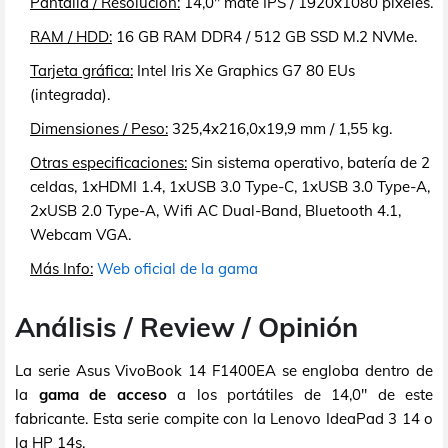
Pantalla / Resolución:
14,0" mate IPS / 1920x1080 píxeles.
RAM / HDD:
16 GB RAM DDR4 / 512 GB SSD M.2 NVMe.
Tarjeta gráfica:
Intel Iris Xe Graphics G7 80 EUs
(integrada).
Dimensiones / Peso:
325,4x216,0x19,9 mm / 1,55 kg.
Otras especificaciones:
Sin sistema operativo, batería de 2
celdas, 1xHDMI 1.4, 1xUSB 3.0 Type-C, 1xUSB 3.0 Type-A,
2xUSB 2.0 Type-A, Wifi AC Dual-Band, Bluetooth 4.1,
Webcam VGA.
Más Info:
Web oficial de la gama
Análisis / Review / Opinión
La serie Asus VivoBook 14 F1400EA se engloba dentro de
la
gama de acceso
a los portátiles de 14,0" de este
fabricante. Esta serie compite con la Lenovo IdeaPad 3 14 o
la HP 14s.