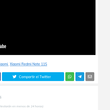
iaomi
Xiaomi Redmi Note 11S
Compartir el Twitter
S
ntestarán en menos de 24 horas)