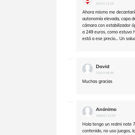
3/3/23 11:25
Ahora mismo me decantarí
autonomía elevada, capa de 
cámara con estabilizador óp
a 249 euros, como estuvo h
está a ese precio... Un salu
David
7/3/23 09:36
Muchas gracias
Anónimo
14/6/23 22:35
Hola tengo un redmi note 7
contenido, no uso juegos, l