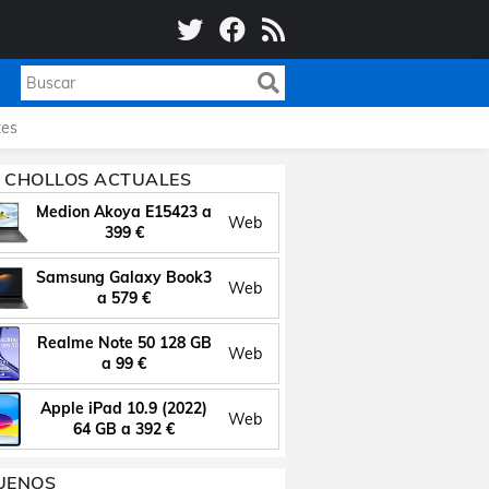
es
 CHOLLOS ACTUALES
Medion Akoya E15423 a
Web
399 €
Samsung Galaxy Book3
Web
a 579 €
Realme Note 50 128 GB
Web
a 99 €
Apple iPad 10.9 (2022)
Web
64 GB a 392 €
UENOS