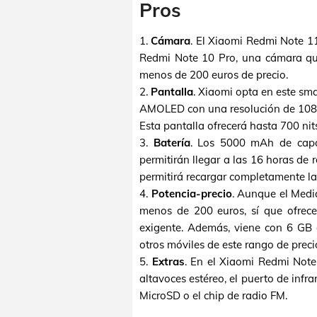
Pros
1.
Cámara
. El Xiaomi Redmi Note 
Redmi Note 10 Pro, una cámara que
menos de 200 euros de precio.
2.
Pantalla
. Xiaomi opta en este sm
AMOLED con una resolución de 1080x
Esta pantalla ofrecerá hasta 700 nit
3.
Batería
. Los 5000 mAh de capa
permitirán llegar a las 16 horas de
permitirá recargar completamente la
4.
Potencia-precio
. Aunque el Medi
menos de 200 euros, sí que ofrec
exigente. Además, viene con 6 G
otros móviles de este rango de preci
5.
Extras
. En el Xiaomi Redmi Not
altavoces estéreo, el puerto de infr
MicroSD o el chip de radio FM.