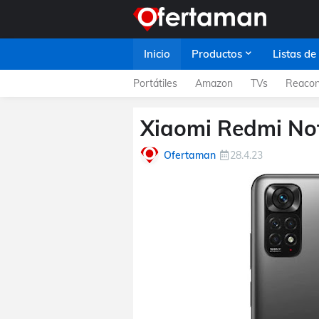
Inicio
Productos
Listas de
Portátiles
Amazon
TVs
Reacon
Xiaomi Redmi Not
Ofertaman
28.4.23