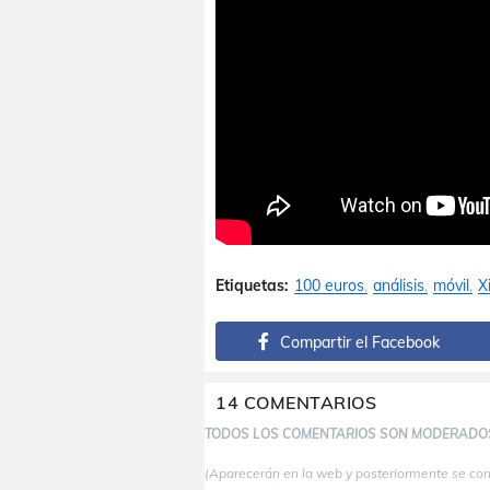
Etiquetas:
100 euros
análisis
móvil
X
Compartir el Facebook
14 COMENTARIOS
TODOS LOS COMENTARIOS SON MODERADO
(Aparecerán en la web y posteriormente se co