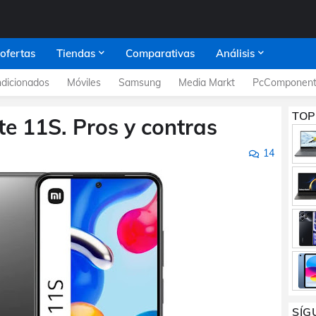
 ofertas
Tiendas
Comparativas
Análisis
dicionados
Móviles
Samsung
Media Markt
PcComponent
TOP
e 11S. Pros y contras
14
SÍG