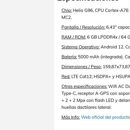
Chip:
Helio G96, CPU Cortex-A76 
MC2.
Pantalla / Resolución:
6,43" capac
RAM / ROM:
6 GB LPDDR4x / 64 GB
Sistema Operativo:
Android 12. Ca
Batería:
5000 mAh (integrada). Ca
Dimensiones / Peso:
159,87x73,87
Red:
LTE Cat12; HSDPA+ y HSUPA
Otras especificaciones:
Wifi AC Dua
Type-C, receptor A-GPS con sopo
+ 2 + 2 Mpx con flash LED y delant
huellas dactilares lateral.
Más Info:
Web oficial del product