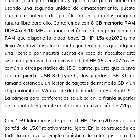
quedar justa para algunos y que no se podrá aumentar
usando una segunda unidad de almacenamiento, puesto
que en el interior del portátil no encontramos ninguna
ranura libre para ello. Contaremos con
8 GB memoria RAM
DDR4
a 3200 MHz ocupando el único zócalo para memoria
RAM que dispone la placa base. El HP 15s-eq2072ns no
lleva Windows instalado, por lo que tendremos que adquirir
una licencia por nuestra cuenta en caso de necesitar este
sistema operativo. La conectividad del HP 15s-eq2072ns es
común a otros portátiles de 15,6" barato, puesto que cuenta
con
un puerto USB 3.0 Type-C
, dos puertos USB 3.0 de
tamaño estándar, un lector de tarjetas de memoria SD y un
chip inalámbrico Wifi AC de doble banda con Bluetooth 5.1.
La cámara para conferencias se ubica en la franja superior
de la pantalla y permite emitir con una resolución de
720p
.
Con 1,69 kilogramos de peso, el HP 15s-eq2072ns es un
portátil de 15,6" relativamente ligero. En la construcción de
toda la carcasa se emplea
plástico
de color gris claro. La