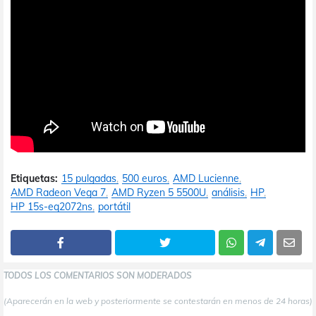
Etiquetas:
15 pulgadas
500 euros
AMD Lucienne
AMD Radeon Vega 7
AMD Ryzen 5 5500U
análisis
HP
HP 15s-eq2072ns
portátil
TODOS LOS COMENTARIOS SON MODERADOS
(Aparecerán en la web y posteriormente se contestarán en menos de 24 horas)