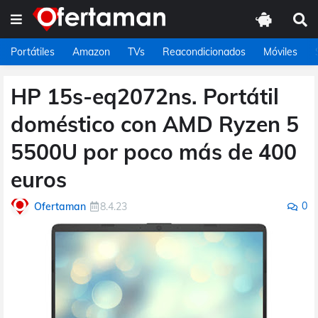
Portátiles
Amazon
TVs
Reacondicionados
Móviles
HP 15s-eq2072ns. Portátil
doméstico con AMD Ryzen 5
5500U por poco más de 400
euros
0
Ofertaman
8.4.23