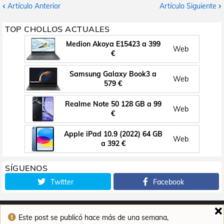
Artículo Anterior
Artículo Siguiente
TOP CHOLLOS ACTUALES
Medion Akoya E15423 a 399
Web
€
Samsung Galaxy Book3 a
Web
579 €
Realme Note 50 128 GB a 99
Web
€
Apple iPad 10.9 (2022) 64 GB
Web
a 392 €
SÍGUENOS
Twitter
Facebook
Este post se publicó hace más de una semana,
Inicio
Contacto
Aviso legal
Política de cookies