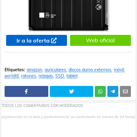
Web oficial
Ir a la oferta
Etiquetas:
amazon
auriculares
discos duros externos
móvil
portátil
ratones
rebajas
SSD
tablet
TODOS LOS COMENTARIOS SON MODERADOS
(Aparecerán en la web y posteriormente se contestarán en menos de 24 horas)