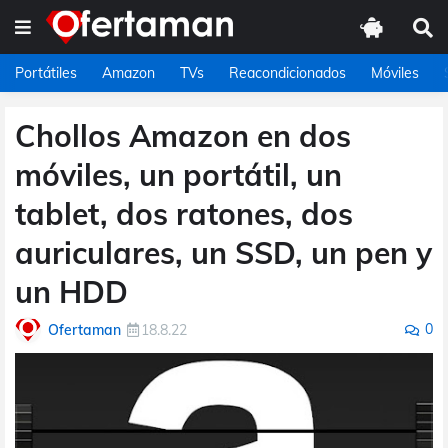
Portátiles
Amazon
TVs
Reacondicionados
Móviles
Chollos Amazon en dos
móviles, un portátil, un
tablet, dos ratones, dos
auriculares, un SSD, un pen y
un HDD
0
Ofertaman
18.8.22