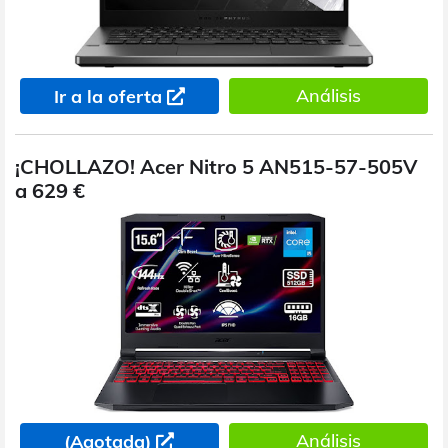
Análisis
Ir a la oferta
¡CHOLLAZO! Acer Nitro 5 AN515-57-505V
a 629 €
Análisis
(Agotada)