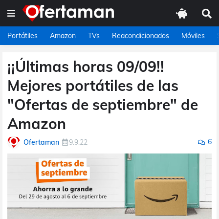
Portátiles
Amazon
TVs
Reacondicionados
Móviles
¡¡Últimas horas 09/09!!
Mejores portátiles de las
"Ofertas de septiembre" de
Amazon
6
Ofertaman
9.9.22