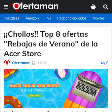
Portátiles
Amazon
TVs
Reacondicionados
Móviles
¡¡Chollos!! Top 8 ofertas
"Rebajas de Verano" de la
Acer Store
0
Ofertaman
21.6.22