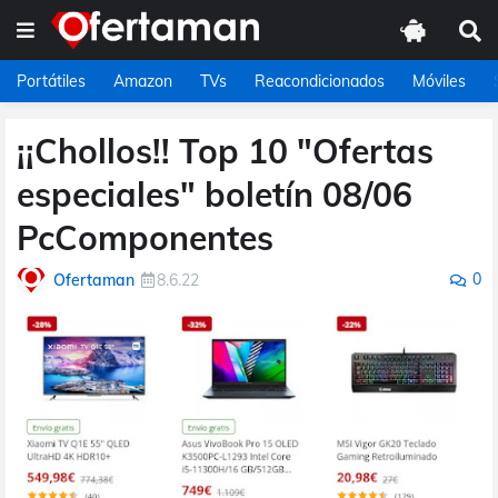
Portátiles
Amazon
TVs
Reacondicionados
Móviles
¡¡Chollos!! Top 10 "Ofertas
especiales" boletín 08/06
PcComponentes
0
Ofertaman
8.6.22