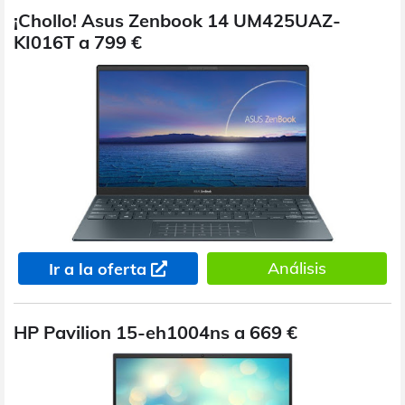
¡Chollo! Asus Zenbook 14 UM425UAZ-
KI016T a 799 €
Análisis
Ir a la oferta
HP Pavilion 15-eh1004ns a 669 €