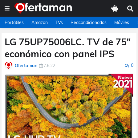
Portátiles
Amazon
TVs
Reacondicionados
Móviles
LG 75UP75006LC. TV de 75"
económico con panel IPS
0
Ofertaman
7.6.22