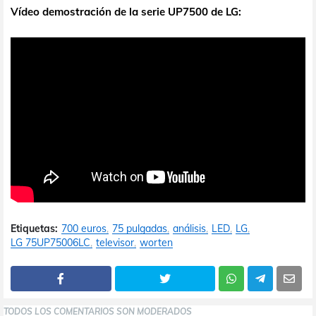
Vídeo demostración de la serie UP7500 de LG:
Etiquetas:
700 euros
75 pulgadas
análisis
LED
LG
LG 75UP75006LC
televisor
worten
TODOS LOS COMENTARIOS SON MODERADOS