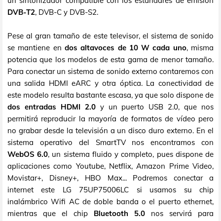
un sintonizador compatible con los estándares de emisión
DVB-T2
, DVB-C y DVB-S2.
Pese al gran tamaño de este televisor, el sistema de sonido
se mantiene en
dos altavoces de 10 W cada uno
, misma
potencia que los modelos de esta gama de menor tamaño.
Para conectar un sistema de sonido externo contaremos con
una salida HDMI eARC y otra óptica. La conectividad de
este modelo resulta bastante escasa, ya que solo dispone de
dos entradas HDMI 2.0
y un puerto USB 2.0, que nos
permitirá reproducir la mayoría de formatos de vídeo pero
no grabar desde la televisión a un disco duro externo. En el
sistema operativo del SmartTV nos encontramos con
WebOS 6.0
, un sistema fluido y completo, pues dispone de
aplicaciones como Youtube, Netflix, Amazon Prime Video,
Movistar+, Disney+, HBO Max... Podremos conectar a
internet este LG 75UP75006LC si usamos su chip
inalámbrico Wifi AC de doble banda o el puerto ethernet,
mientras que el chip
Bluetooth 5.0
nos servirá para