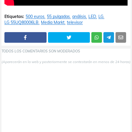
Etiquetas:
500 euros
55 pulgadas
análisis
LED
LG
LG 55UQ80006LB
Media Markt
televisor
TODOS LOS COMENTARIOS SON MODERADOS
(Aparecerán en la web y posteriormente se contestarán en menos de 24 horas)