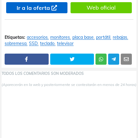
Web oficial
Ir a la oferta
Etiquetas:
accesorios
monitores
placa base
portátil
rebajas
sobremesa
SSD
teclado
televisor
TODOS LOS COMENTARIOS SON MODERADOS
(Aparecerán en la web y posteriormente se contestarán en menos de 24 horas)