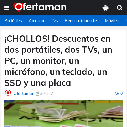
Portátiles
Amazon
TVs
Reacondicionados
Móviles
¡CHOLLOS! Descuentos en
dos portátiles, dos TVs, un
PC, un monitor, un
micrófono, un teclado, un
SSD y una placa
0
Ofertaman
30.6.22