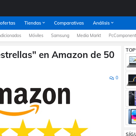
 ofertas
Tiendas
Comparativas
Análisis
dicionados
Móviles
Samsung
Media Markt
PcComponent
TOP
estrellas" en Amazon de 50
0
SÍG