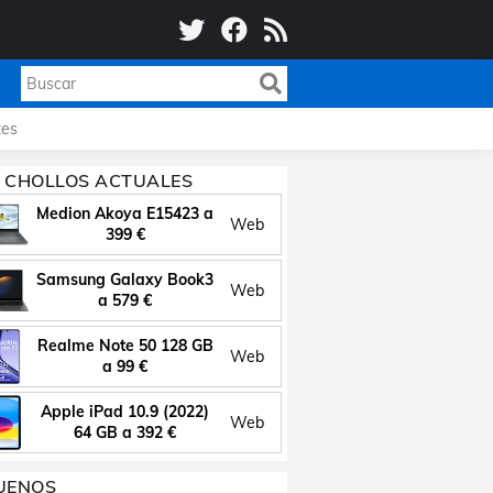
es
 CHOLLOS ACTUALES
Medion Akoya E15423 a
Web
399 €
Samsung Galaxy Book3
Web
a 579 €
Realme Note 50 128 GB
Web
a 99 €
Apple iPad 10.9 (2022)
Web
64 GB a 392 €
UENOS