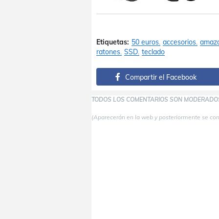
Etiquetas:
50 euros
accesorios
amaz
ratones
SSD
teclado
Compartir el Facebook
TODOS LOS COMENTARIOS SON MODERADO
(Aparecerán en la web y posteriormente se co