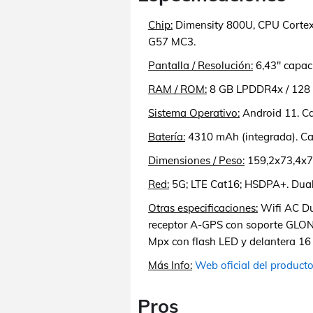
Chip:
Dimensity 800U, CPU Cortex
G57 MC3.
Pantalla / Resolución:
6,43" capac
RAM / ROM:
8 GB LPDDR4x / 128 
Sistema Operativo:
Android 11. C
Batería:
4310 mAh (integrada). Ca
Dimensiones / Peso:
159,2x73,4x7
Red:
5G; LTE Cat16; HSDPA+. Dua
Otras especificaciones:
Wifi AC Du
receptor A-GPS con soporte GLONA
Mpx con flash LED y delantera 16 M
Más Info:
Web oficial del product
Pros