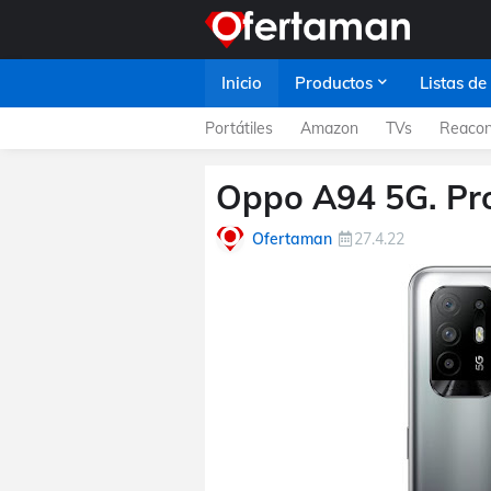
Inicio
Productos
Listas de
Portátiles
Amazon
TVs
Reacon
Oppo A94 5G. Pro
Ofertaman
27.4.22