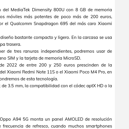
ón del MediaTek Dimensity 800U con 8 GB de memoria
os móviles más potentes de poco más de 200 euros,
 por el Qualcomm Snapdragon 695 del más caro Xiaomi
diseño bastante compacto y ligero. En la carcasa se usa
apa trasera.
ner de tres ranuras independientes, podremos usar de
ano SIM y la tarjeta de memoria MicroSD.
e 2022 de entre 200 y 250 euros prescinden de la
o del Xiaomi Redmi Note 11S o el Xiaomi Poco M4 Pro, en
pondremos de esta tecnología.
k de 3.5 mm, la compatibilidad con el códec aptX HD o la
el Oppo A94 5G monta un panel AMOLED de resolución
 frecuencia de refresco, cuando muchos smartphones