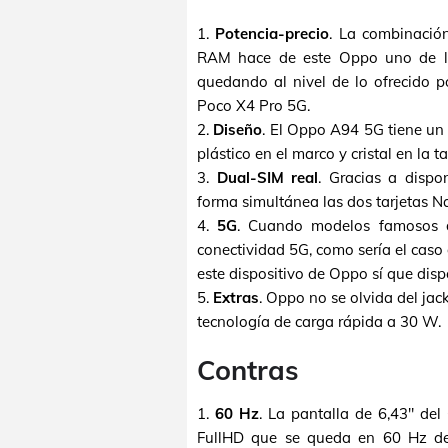
1.
Potencia-precio
. La combinaci
RAM hace de este Oppo uno de l
quedando al nivel de lo ofrecido
Poco X4 Pro 5G.
2.
Diseño
. El Oppo A94 5G tiene un 
plástico en el marco y cristal en la t
3.
Dual-SIM real
. Gracias a dispo
forma simultánea las dos tarjetas N
4.
5G
. Cuando modelos famosos d
conectividad 5G, como sería el cas
este dispositivo de Oppo sí que dis
5.
Extras
. Oppo no se olvida del jac
tecnología de carga rápida a 30 W.
Contras
1.
60 Hz
. La pantalla de 6,43" d
FullHD que se queda en 60 Hz de