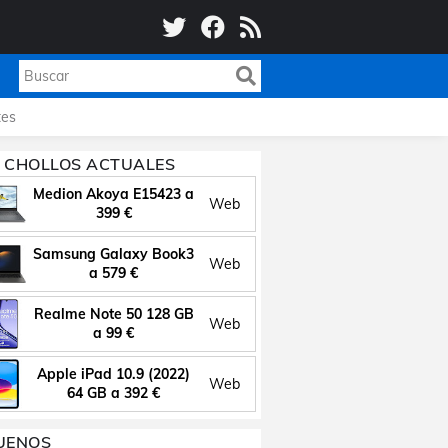
es
 CHOLLOS ACTUALES
Medion Akoya E15423 a
Web
399 €
Samsung Galaxy Book3
Web
a 579 €
Realme Note 50 128 GB
Web
a 99 €
Apple iPad 10.9 (2022)
Web
64 GB a 392 €
UENOS