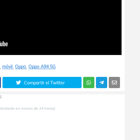
móvil
Oppo
Oppo A94 5G
Compartir el Twitter
S
ntestarán en menos de 24 horas)