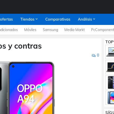
 ofertas
Tiendas
Comparativas
Análisis
dicionados
Móviles
Samsung
Media Markt
PcComponent
TOP
s y contras
0
SÍG