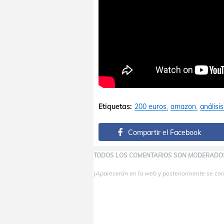
Etiquetas:
200 euros
amazon
análisis
Compartir el Facebook
TODOS LOS COMENTARIOS SON MODERADO
(Aparecerán en la web y posteriormente se co