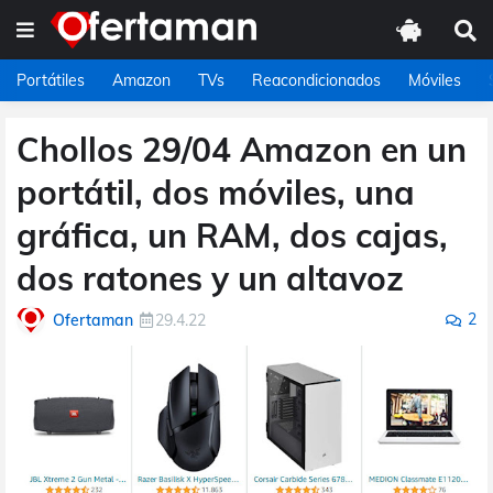
Portátiles
Amazon
TVs
Reacondicionados
Móviles
Chollos 29/04 Amazon en un
portátil, dos móviles, una
gráfica, un RAM, dos cajas,
dos ratones y un altavoz
2
Ofertaman
29.4.22