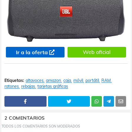
Web oficial
Ir a la oferta
Etiquetas:
altavoces
amazon
caja
móvil
portátil
RAM
ratones
rebajas
tarjetas gráficas
2 COMENTARIOS
TODOS LOS COMENTARIOS SON MODERADOS