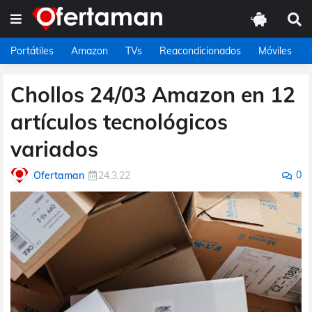
Portátiles
Amazon
TVs
Reacondicionados
Móviles
Chollos 24/03 Amazon en 12
artículos tecnológicos
variados
0
Ofertaman
24.3.22