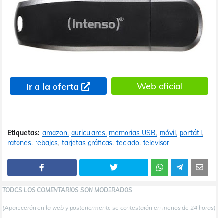
Web oficial
Ir a la oferta
Etiquetas:
amazon
auriculares
memorias USB
móvil
portátil
ratones
rebajas
tarjetas gráficas
teclado
televisor
TODOS LOS COMENTARIOS SON MODERADOS
(Aparecerán en la web y posteriormente se contestarán en menos de 24 horas)