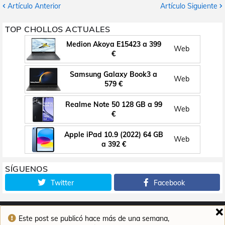
Artículo Anterior
Artículo Siguiente
TOP CHOLLOS ACTUALES
Medion Akoya E15423 a 399
Web
€
Samsung Galaxy Book3 a
Web
579 €
Realme Note 50 128 GB a 99
Web
€
Apple iPad 10.9 (2022) 64 GB
Web
a 392 €
SÍGUENOS
Twitter
Facebook
Este post se publicó hace más de una semana,
Inicio
Contacto
Aviso legal
Política de cookies