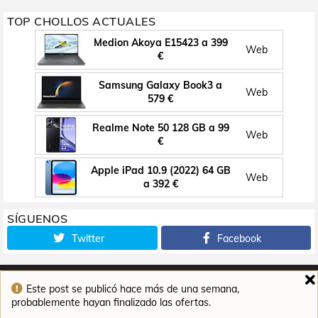
TOP CHOLLOS ACTUALES
Medion Akoya E15423 a 399
Web
€
Samsung Galaxy Book3 a
Web
579 €
Realme Note 50 128 GB a 99
Web
€
Apple iPad 10.9 (2022) 64 GB
Web
a 392 €
SÍGUENOS
Twitter
Facebook
Este post se publicó hace más de una semana,
Inicio
Contacto
Aviso legal
Política de cookies
probablemente hayan finalizado las ofertas.