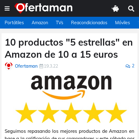
Portátiles
Amazon
TVs
Reacondicionados
Móviles
10 productos "5 estrellas" en
Amazon de 10 a 15 euros
2
Ofertaman
19.3.22
Seguimos repasando los mejores productos de Amazon en
base a la calificación de sus compradores y este sábado por