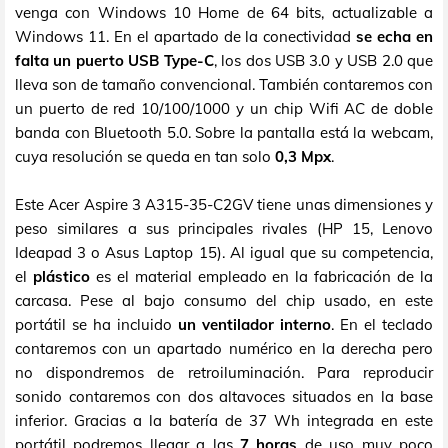
venga con Windows 10 Home de 64 bits, actualizable a
Windows 11. En el apartado de la conectividad
se echa en
falta un puerto USB Type-C
, los dos USB 3.0 y USB 2.0 que
lleva son de tamaño convencional. También contaremos con
un puerto de red 10/100/1000 y un chip Wifi AC de doble
banda con Bluetooth 5.0. Sobre la pantalla está la webcam,
cuya resolución se queda en tan solo
0,3 Mpx
.
Este Acer Aspire 3 A315-35-C2GV tiene unas dimensiones y
peso similares a sus principales rivales (HP 15, Lenovo
Ideapad 3 o Asus Laptop 15). Al igual que su competencia,
el
plástico
es el material empleado en la fabricación de la
carcasa. Pese al bajo consumo del chip usado, en este
portátil se ha incluido
un ventilador interno
. En el teclado
contaremos con un apartado numérico en la derecha pero
no dispondremos de retroiluminación. Para reproducir
sonido contaremos con dos altavoces situados en la base
inferior. Gracias a la batería de 37 Wh integrada en este
portátil podremos llegar a las
7 horas
de uso muy poco