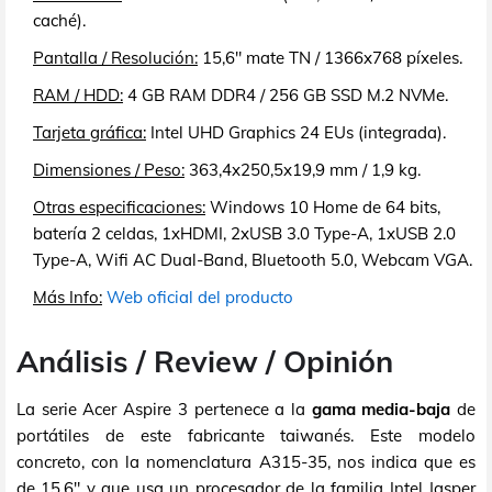
caché).
Pantalla / Resolución:
15,6" mate TN / 1366x768 píxeles.
RAM / HDD:
4 GB RAM DDR4 / 256 GB SSD M.2 NVMe.
Tarjeta gráfica:
Intel UHD Graphics 24 EUs (integrada).
Dimensiones / Peso:
363,4x250,5x19,9 mm / 1,9 kg.
Otras especificaciones:
Windows 10 Home de 64 bits,
batería 2 celdas, 1xHDMI, 2xUSB 3.0 Type-A, 1xUSB 2.0
Type-A, Wifi AC Dual-Band, Bluetooth 5.0, Webcam VGA.
Más Info:
Web oficial del producto
Análisis / Review / Opinión
La serie Acer Aspire 3 pertenece a la
gama media-baja
de
portátiles de este fabricante taiwanés. Este modelo
concreto, con la nomenclatura A315-35, nos indica que es
de 15,6" y que usa un procesador de la familia Intel Jasper