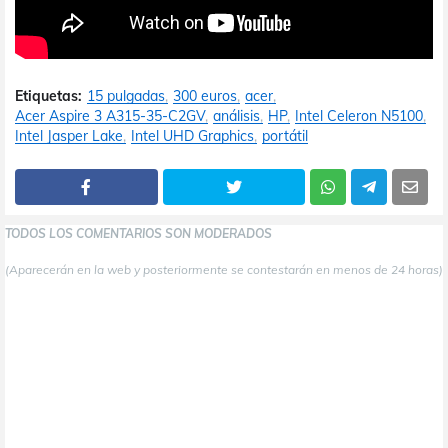
Etiquetas:
15 pulgadas
300 euros
acer
Acer Aspire 3 A315-35-C2GV
análisis
HP
Intel Celeron N5100
Intel Jasper Lake
Intel UHD Graphics
portátil
TODOS LOS COMENTARIOS SON MODERADOS
(Aparecerán en la web y posteriormente se contestarán en menos de 24 horas)