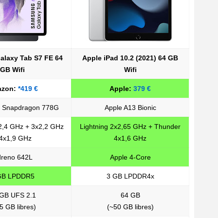
laxy Tab S7 FE 64
Apple iPad 10.2 (2021) 64 GB
GB Wifi
Wifi
azon:
*419 €
Apple:
379 €
 Snapdragon 778G
Apple A13 Bionic
2,4 GHz + 3x2,2 GHz
Lightning 2x2,65 GHz + Thunder
 4x1,9 GHz
4x1,6 GHz
reno 642L
Apple 4-Core
GB LPDDR5
3 GB LPDDR4x
GB UFS 2.1
64 GB
5 GB libres)
(~50 GB libres)