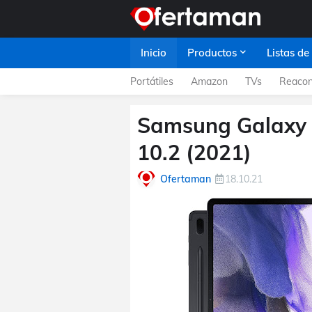
Inicio
Productos
Listas de
Portátiles
Amazon
TVs
Reacon
Samsung Galaxy 
10.2 (2021)
Ofertaman
18.10.21