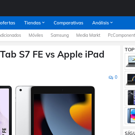
 ofertas
Tiendas
Comparativas
Análisis
dicionados
Móviles
Samsung
Media Markt
PcComponent
TOP
Tab S7 FE vs Apple iPad
0
SÍG