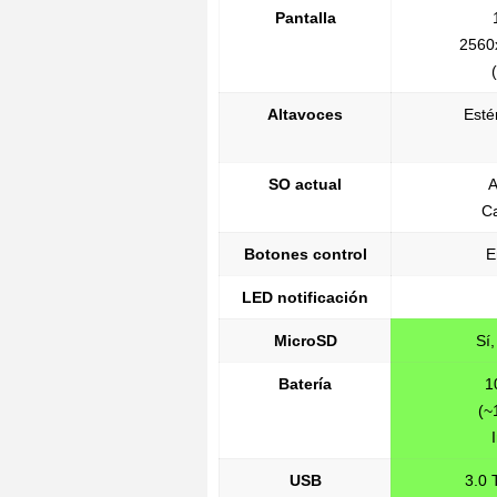
Pantalla
2560
Altavoces
Esté
SO actual
A
C
Botones control
E
LED notificación
MicroSD
Sí,
Batería
1
(~
USB
3.0