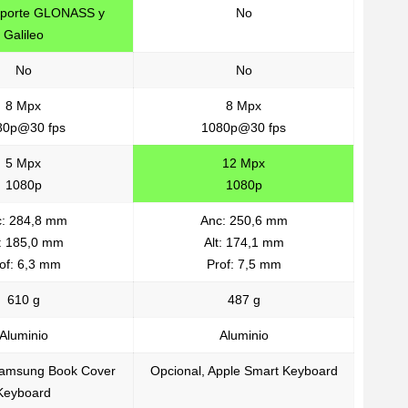
soporte GLONASS y
No
Galileo
No
No
8 Mpx
8 Mpx
80p@30 fps
1080p@30 fps
5 Mpx
12 Mpx
1080p
1080p
: 284,8 mm
Anc: 250,6 mm
t: 185,0 mm
Alt: 174,1 mm
of: 6,3 mm
Prof: 7,5 mm
610 g
487 g
Aluminio
Aluminio
Samsung Book Cover
Opcional, Apple Smart Keyboard
Keyboard