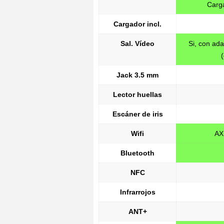
Carg
Cargador incl.
Sal. Vídeo
Si, con ad
Jack 3.5 mm
Lector huellas
Escáner de iris
Wifi
AX
Bluetooth
NFC
Infrarrojos
ANT+