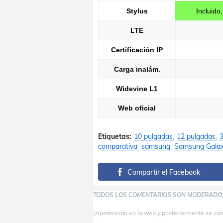
Stylus
Incluid
LTE
Certificación IP
Carga inalám.
Widevine L1
Web oficial
Etiquetas:
10 pulgadas
12 pulgadas
comparativa
samsung
Samsung Galax
Compartir el Facebook
TODOS LOS COMENTARIOS SON MODERADO
(Aparecerán en la web y posteriormente se co