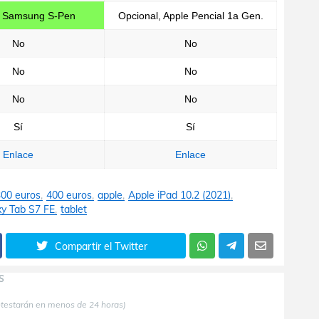
o, Samsung S-Pen
Opcional, Apple Pencial 1a Gen.
No
No
No
No
No
No
Sí
Sí
Enlace
Enlace
300 euros
400 euros
apple
Apple iPad 10.2 (2021)
y Tab S7 FE
tablet
Compartir el Twitter
S
ntestarán en menos de 24 horas)