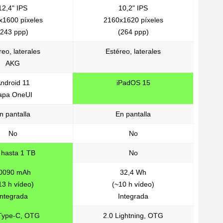
12,4" IPS
10,2" IPS
x1600 píxeles
2160x1620 píxeles
(243 ppp)
(264 ppp)
reo, laterales
Estéreo, laterales
AKG
ndroid 11
iPadOS 15
apa OneUI
n pantalla
En pantalla
No
No
 hasta 1 TB
No
0090 mAh
32,4 Wh
13 h vídeo)
(~10 h vídeo)
Integrada
Integrada
 Type-C, OTG
2.0 Lightning, OTG