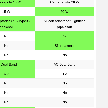
a rápida 45 W
Carga rápida 20 W
15 W
20 W
aptador USB Type-C
Si, con adaptador Lightning
(opcional)
(opcional)
No
Sí
No
Sí, delantero
No
No
 Dual-Band
AC Dual-Band
5.0
4.2
No
No
No
No
No
No