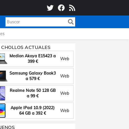
es
 CHOLLOS ACTUALES
Medion Akoya E15423 a
Web
399 €
Samsung Galaxy Book3
Web
a 579 €
Realme Note 50 128 GB
Web
a 99 €
Apple iPad 10.9 (2022)
Web
64 GB a 392 €
UENOS