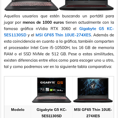
Aquellos usuarios que estén buscando un portátil para
jugar por
menos de 1000 euros
tienen actualmente con la
famosa gráfica nVidia RTX 3060 el
Gigabyte G5 KC-
5ES1130SD
y el
MSI GF65 Thin 10UE-274XES
. Además de
esta coincidencia en cuanto a la gráfica, también comparten
el procesador Intel Core i5-10500H, los 16 GB de memoria
RAM o el SSD NVMe de 512 GB. Pese a estas similitudes,
existen diferencias entre ellos como para escoger uno u otro,
tal y como podremos ver en la siguiente tabla comparativa:
Modelo
Gigabyte G5 KC-
MSI GF65 Thin 10UE-
5ES1130SD
274XES