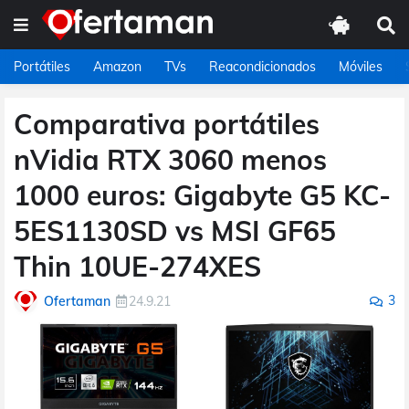
Portátiles
Amazon
TVs
Reacondicionados
Móviles
Comparativa portátiles
nVidia RTX 3060 menos
1000 euros: Gigabyte G5 KC-
5ES1130SD vs MSI GF65
Thin 10UE-274XES
3
Ofertaman
24.9.21