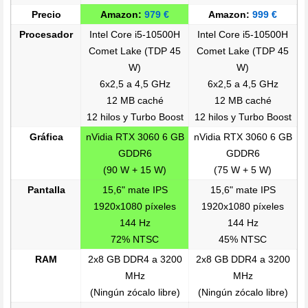
Precio
Amazon:
979 €
Amazon:
999 €
Procesador
Intel Core i5-10500H
Intel Core i5-10500H
Comet Lake (TDP 45
Comet Lake (TDP 45
W)
W)
6x2,5 a 4,5 GHz
6x2,5 a 4,5 GHz
12 MB caché
12 MB caché
12 hilos y Turbo Boost
12 hilos y Turbo Boost
Gráfica
nVidia RTX 3060 6 GB
nVidia RTX 3060 6 GB
GDDR6
GDDR6
(90 W + 15 W)
(75 W + 5 W)
Pantalla
15,6" mate IPS
15,6" mate IPS
1920x1080 píxeles
1920x1080 píxeles
144 Hz
144 Hz
72% NTSC
45% NTSC
RAM
2x8 GB DDR4 a 3200
2x8 GB DDR4 a 3200
MHz
MHz
(Ningún zócalo libre)
(Ningún zócalo libre)