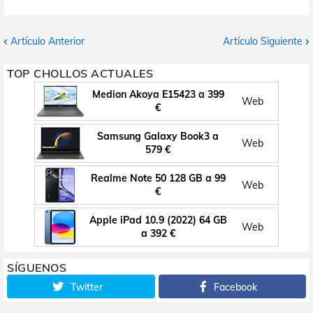
Artículo Anterior
Artículo Siguiente
TOP CHOLLOS ACTUALES
Medion Akoya E15423 a 399
Web
€
Samsung Galaxy Book3 a
Web
579 €
Realme Note 50 128 GB a 99
Web
€
Apple iPad 10.9 (2022) 64 GB
Web
a 392 €
SÍGUENOS
Twitter
Facebook