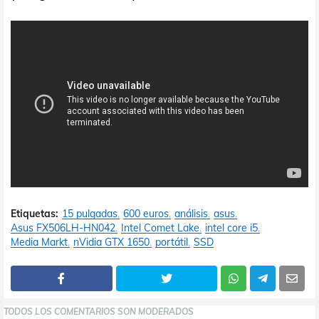
Etiquetas:
15 pulgadas
600 euros
análisis
asus
Asus FX506LH-HN042
Intel Comet Lake
intel core i5
Media Markt
nVidia GTX 1650
portátil
SSD
TODOS LOS COMENTARIOS SON MODERADOS