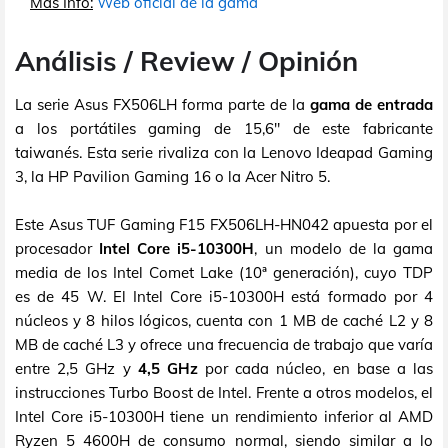
Más Info:
Web oficial de la gama
Análisis / Review / Opinión
La serie Asus FX506LH forma parte de la
gama de entrada
a los portátiles gaming de 15,6" de este fabricante
taiwanés. Esta serie rivaliza con la Lenovo Ideapad Gaming
3, la HP Pavilion Gaming 16 o la Acer Nitro 5.
Este Asus TUF Gaming F15 FX506LH-HN042 apuesta por el
procesador
Intel Core i5-10300H
, un modelo de la gama
media de los Intel Comet Lake (10ª generación), cuyo TDP
es de 45 W. El Intel Core i5-10300H está formado por 4
núcleos y 8 hilos lógicos, cuenta con 1 MB de caché L2 y 8
MB de caché L3 y ofrece una frecuencia de trabajo que varía
entre 2,5 GHz y
4,5 GHz
por cada núcleo, en base a las
instrucciones Turbo Boost de Intel. Frente a otros modelos, el
Intel Core i5-10300H tiene un rendimiento inferior al AMD
Ryzen 5 4600H de consumo normal, siendo similar a lo