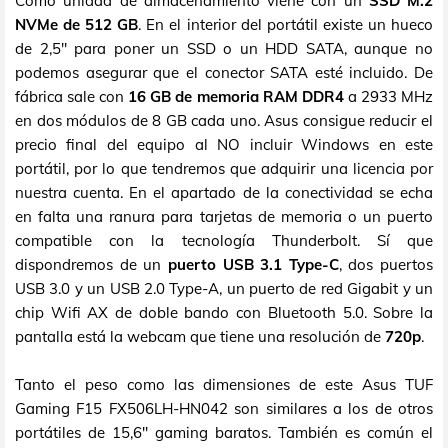
Como unidad de almacenamiento viene con un
SSD M.2
NVMe de 512 GB
. En el interior del portátil existe un hueco
de 2,5" para poner un SSD o un HDD SATA, aunque no
podemos asegurar que el conector SATA esté incluido. De
fábrica sale con
16 GB de memoria RAM DDR4
a 2933 MHz
en dos módulos de 8 GB cada uno. Asus consigue reducir el
precio final del equipo al NO incluir Windows en este
portátil, por lo que tendremos que adquirir una licencia por
nuestra cuenta. En el apartado de la conectividad se echa
en falta una ranura para tarjetas de memoria o un puerto
compatible con la tecnología Thunderbolt. Sí que
dispondremos de un
puerto USB 3.1 Type-C
, dos puertos
USB 3.0 y un USB 2.0 Type-A, un puerto de red Gigabit y un
chip Wifi AX de doble bando con Bluetooth 5.0. Sobre la
pantalla está la webcam que tiene una resolución de
720p
.
Tanto el peso como las dimensiones de este Asus TUF
Gaming F15 FX506LH-HN042 son similares a los de otros
portátiles de 15,6" gaming baratos. También es común el