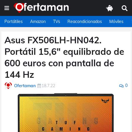
Portátiles
Amazon
TVs
Reacondicionados
Móviles
Asus FX506LH-HN042.
Portátil 15,6" equilibrado de
600 euros con pantalla de
144 Hz
0
Ofertaman
18.7.22