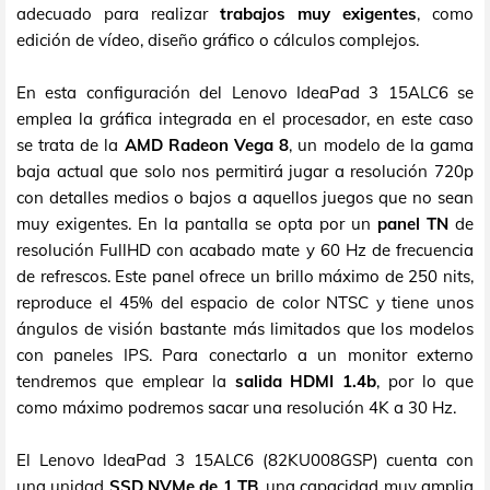
adecuado para realizar
trabajos muy exigentes
, como
edición de vídeo, diseño gráfico o cálculos complejos.
En esta configuración del Lenovo IdeaPad 3 15ALC6 se
emplea la gráfica integrada en el procesador, en este caso
se trata de la
AMD Radeon Vega 8
, un modelo de la gama
baja actual que solo nos permitirá jugar a resolución 720p
con detalles medios o bajos a aquellos juegos que no sean
muy exigentes. En la pantalla se opta por un
panel TN
de
resolución FullHD con acabado mate y 60 Hz de frecuencia
de refrescos. Este panel ofrece un brillo máximo de 250 nits,
reproduce el 45% del espacio de color NTSC y tiene unos
ángulos de visión bastante más limitados que los modelos
con paneles IPS. Para conectarlo a un monitor externo
tendremos que emplear la
salida HDMI 1.4b
, por lo que
como máximo podremos sacar una resolución 4K a 30 Hz.
El Lenovo IdeaPad 3 15ALC6 (82KU008GSP) cuenta con
una unidad
SSD NVMe de 1 TB
, una capacidad muy amplia