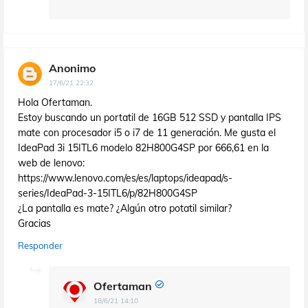
Anonimo
17/6/21 22:32
Hola Ofertaman.
Estoy buscando un portatil de 16GB 512 SSD y pantalla IPS
mate con procesador i5 o i7 de 11 generación. Me gusta el
IdeaPad 3i 15ITL6 modelo 82H800G4SP por 666,61 en la
web de lenovo:
https://www.lenovo.com/es/es/laptops/ideapad/s-
series/IdeaPad-3-15ITL6/p/82H800G4SP
¿La pantalla es mate? ¿Algún otro potatil similar?
Gracias
Responder
Ofertaman
18/6/21 14:10