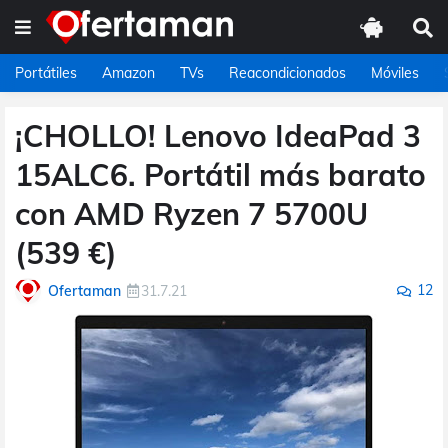
Portátiles
Amazon
TVs
Reacondicionados
Móviles
¡CHOLLO! Lenovo IdeaPad 3
15ALC6. Portátil más barato
con AMD Ryzen 7 5700U
(539 €)
12
Ofertaman
31.7.21