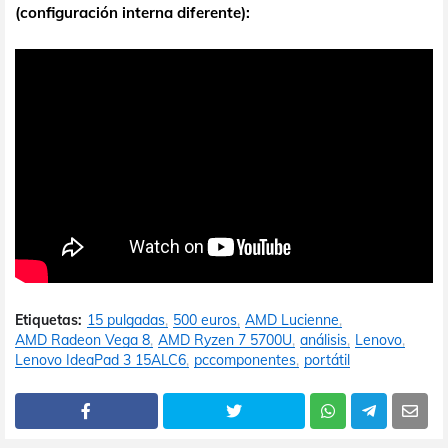
(configuración interna diferente):
Etiquetas:
15 pulgadas
500 euros
AMD Lucienne
AMD Radeon Vega 8
AMD Ryzen 7 5700U
análisis
Lenovo
Lenovo IdeaPad 3 15ALC6
pccomponentes
portátil