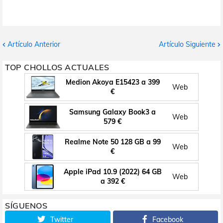
Artículo Anterior
Artículo Siguiente
TOP CHOLLOS ACTUALES
Medion Akoya E15423 a 399
Web
€
Samsung Galaxy Book3 a
Web
579 €
Realme Note 50 128 GB a 99
Web
€
Apple iPad 10.9 (2022) 64 GB
Web
a 392 €
SÍGUENOS
Twitter
Facebook