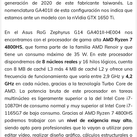
generación de 2020 de este fabricante taiwanés. La
nomenclatura GA401II de esta configuración nos indica que
estamos ante un modelo con la nVidia GTX 1650 Ti.
En el Asus RoG Zephyrus G14 GA401II-HE004 nos
encontramos con el procesador de gama alta
AMD Ryzen 7
4800HS
, que forma parte de la familia AMD Renoir y que
tiene un consumo máximo de 35 W. En este procesador
dispondremos de
8 núcleos reales
y 16 hilos lógicos, cuenta
con 8 MB de caché L3 más 4 MB de caché L2 y ofrece una
frecuencia de funcionamiento que varía entre 2,9 GHz y
4,2
GHz
en cada núcleo, gracias a la tecnología Turbo Core de
AMD. La potencia bruta de este procesador en tareas
multinúcleo es ligeramente superior a la del Intel Core i7-
10870H de consumo normal y muy superior al Intel Core i7-
1165G7 de bajo consumo. Gracias al AMD Ryzen 7 4800HS
podremos trabajar con un
nivel de exigencia muy alto
,
siendo apto para profesionales que lo vayan a utilizar para
editar vídeo, realizar diseño gráfico, cálculos estructurales o