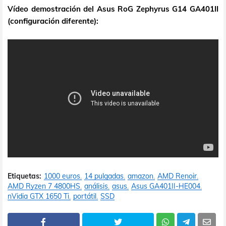
Vídeo demostración del Asus RoG Zephyrus G14 GA401II
(configuración diferente):
Etiquetas:
1000 euros
14 pulgadas
amazon
AMD Renoir
AMD Ryzen 7 4800HS
análisis
asus
Asus GA401II-HE004
nVidia GTX 1650 Ti
portátil
SSD