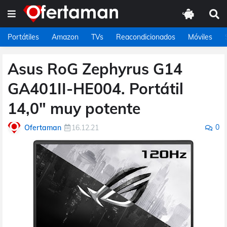
Portátiles
Amazon
TVs
Reacondicionados
Móviles
Asus RoG Zephyrus G14
GA401II-HE004. Portátil
14,0" muy potente
0
Ofertaman
16.12.21