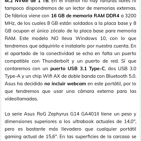
M.2 NVMe de 1 TB
. En el interior no hay ranuras libres ni
tampoco dispondremos de un lector de memorias externas.
De fábrica viene con
16 GB de memoria RAM DDR4
a 3200
MHz, de los cuales 8 GB están soldados a la placa base y 8
GB ocupan el único zócalo de la placa base para memoria
RAM. Este modelo NO lleva Windows 10, con lo que
tendremos que adquirirlo e instalarlo por nuestra cuenta. En
el apartado de la conectividad se echa en falta un puerto
compatible con Thunderbolt y un puerto de red. Sí que
contaremos con un
puerto USB 3.1 Type-C
, dos USB 3.0
Type-A y un chip Wifi AX de doble banda con Bluetooth 5.0.
Asus ha decidido
no incluir webcam
en este portátil, por lo
que tendremos que usar una cámara externa para las
vídeollamadas.
La serie Asus RoG Zephyrus G14 GA401II tiene un peso y
dimensiones superiores a los ultrabook actuales de 14,0",
pero es bastante más llevadero que cualquier portátil
gaming actual de 15,6". En las superficies de la carcasa se