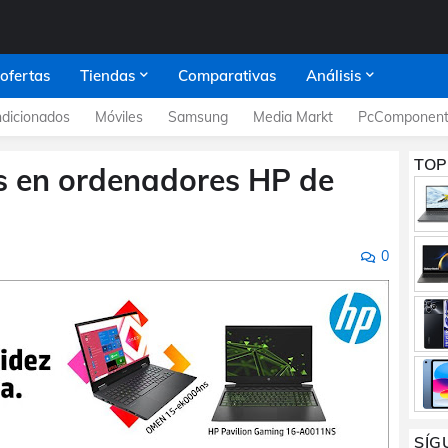
 ofertas
Tiendas
Comparativas
Análisis
dicionados
Móviles
Samsung
Media Markt
PcComponent
TOP
as en ordenadores HP de
0
SÍG