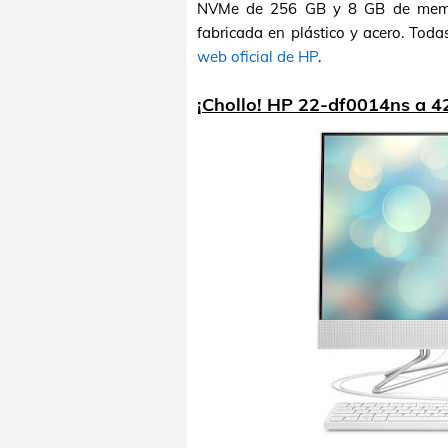
NVMe de 256 GB y 8 GB de memor
fabricada en plástico y acero. Todas
web oficial de HP
.
¡Chollo! HP 22-df0014ns a 4