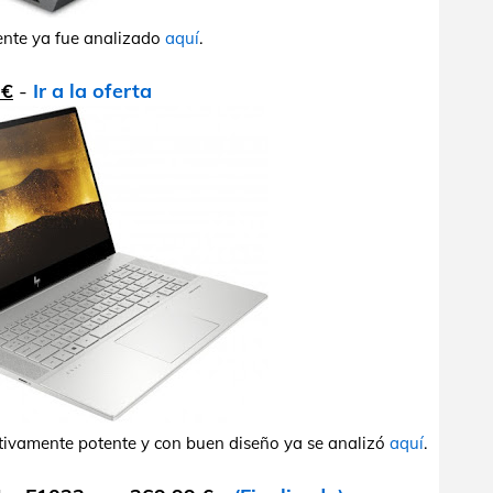
tente ya fue analizado
aquí
.
 €
-
Ir a la oferta
lativamente potente y con buen diseño ya se analizó
aquí
.