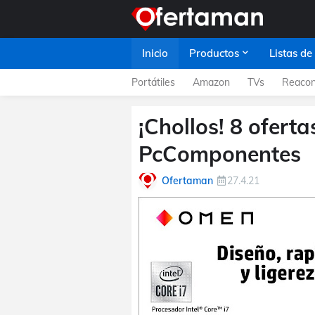
Inicio
Productos
Listas de
Portátiles
Amazon
TVs
Reacon
¡Chollos! 8 ofert
PcComponentes
Ofertaman
27.4.21