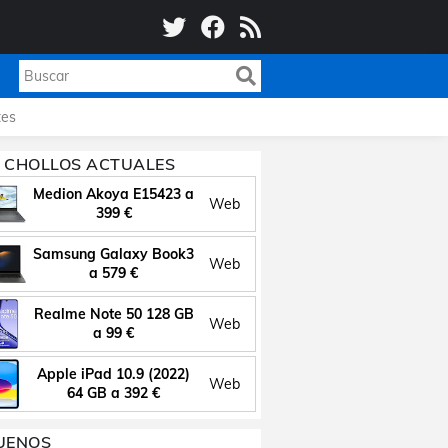
es
 CHOLLOS ACTUALES
Medion Akoya E15423 a
Web
399 €
Samsung Galaxy Book3
Web
a 579 €
Realme Note 50 128 GB
Web
a 99 €
Apple iPad 10.9 (2022)
Web
64 GB a 392 €
UENOS