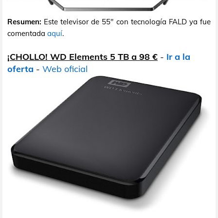
Resumen:
Este televisor de 55" con tecnología FALD ya fue
comentada
aquí
.
¡CHOLLO! WD Elements 5 TB a 98 €
-
Ir a la
oferta
-
Web oficial