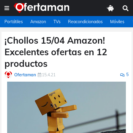
Portátiles
Amazon
TVs
Reacondicionados
Móviles
¡Chollos 15/04 Amazon!
Excelentes ofertas en 12
productos
5
Ofertaman
15.4.21