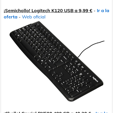
¡Semichollo! Logitech K120 USB a 9,99 €
-
Ir a la
oferta
-
Web oficial