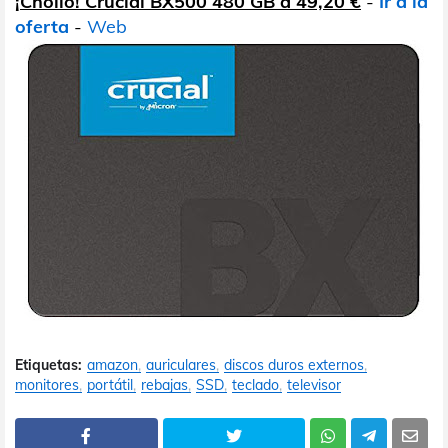
¡Chollo! Crucial BX500 480 GB a 49,20 €
-
Ir a la
oferta
-
Web
Etiquetas:
amazon
auriculares
discos duros externos
monitores
portátil
rebajas
SSD
teclado
televisor