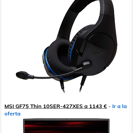
MSI GF75 Thin 10SER-427XES a 1143 €
-
Ir a la
oferta