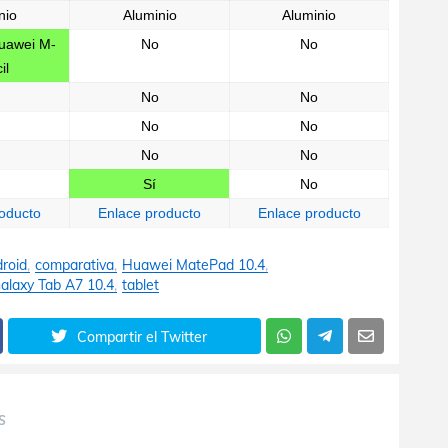
nio
Aluminio
Aluminio
uawei M-
No
No
il
No
No
No
No
No
No
Sí
No
oducto
Enlace producto
Enlace producto
roid
comparativa
Huawei MatePad 10.4
laxy Tab A7 10.4
tablet
Compartir el Twitter
S