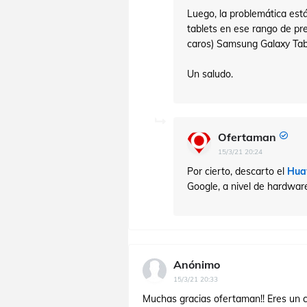
Luego, la problemática está
tablets en ese rango de pr
caros) Samsung Galaxy Tab
Un saludo.
Ofertaman
15/3/21 20:24
Por cierto, descarto el
Hua
Google, a nivel de hardwar
Anónimo
15/3/21 20:33
Muchas gracias ofertaman!! Eres un c