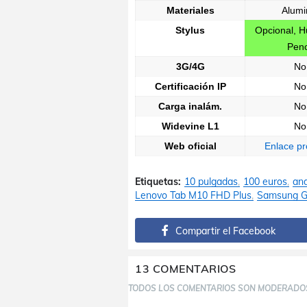
Materiales
Alumi
Stylus
Opcional, H
Penc
3G/4G
No
Certificación IP
No
Carga inalám.
No
Widevine L1
No
Web oficial
Enlace pr
Etiquetas:
10 pulgadas
100 euros
and
Lenovo Tab M10 FHD Plus
Samsung Ga
Compartir el Facebook
13 COMENTARIOS
TODOS LOS COMENTARIOS SON MODERADO