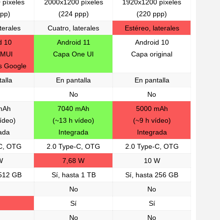
 píxeles
2000x1200 píxeles
1920x1200 píxeles
pp)
(224 ppp)
(220 ppp)
terales
Cuatro, laterales
Estéreo, laterales
d 10
Android 11
Android 10
EMUI
Capa One UI
Capa original
os Google
alla
En pantalla
En pantalla
No
No
mAh
7040 mAh
5000 mAh
ídeo)
(~13 h vídeo)
(~9 h vídeo)
ada
Integrada
Integrada
-C, OTG
2.0 Type-C, OTG
2.0 Type-C, OTG
W
7,68 W
10 W
 512 GB
Sí, hasta 1 TB
Sí, hasta 256 GB
No
No
Sí
Sí
No
No