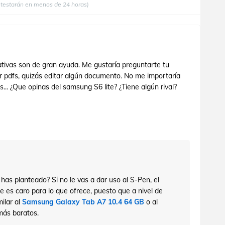
ntestarán en menos de 24 horas)
tivas son de gran ayuda. Me gustaría preguntarte tu
er pdfs, quizás editar algún documento. No me importaría
... ¿Que opinas del samsung S6 lite? ¿Tiene algún rival?
 has planteado? Si no le vas a dar uso al S-Pen, el
 es caro para lo que ofrece, puesto que a nivel de
ilar al
Samsung Galaxy Tab A7 10.4 64 GB
o al
más baratos.