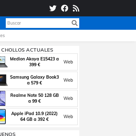
es
 CHOLLOS ACTUALES
Medion Akoya E15423 a
Web
399 €
Samsung Galaxy Book3
Web
a 579 €
Realme Note 50 128 GB
Web
a 99 €
Apple iPad 10.9 (2022)
Web
64 GB a 392 €
UENOS