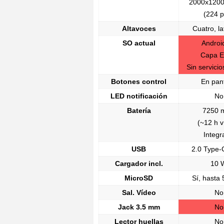
2000x1200
(224 p
Altavoces
Cuatro, la
SO actual
Androi
Capa 
Sin servici
Botones control
En pant
LED notificación
No
Batería
7250 
(~12 h v
Integr
USB
2.0 Type
Cargador incl.
10 
MicroSD
Sí, hasta
Sal. Vídeo
No
Jack 3.5 mm
No
Lector huellas
No