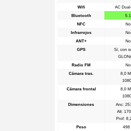
Wifi
AC Dual
Bluetooth
5.1
NFC
No
Infrarrojos
No
ANT+
No
GPS
Sí, con s
GLON
Radio FM
No
Cámara tras.
8,0 
108
Cámara frontal
8,0 
108
Dimensiones
Anc: 2
Alt: 17
Prof: 8
Peso
498