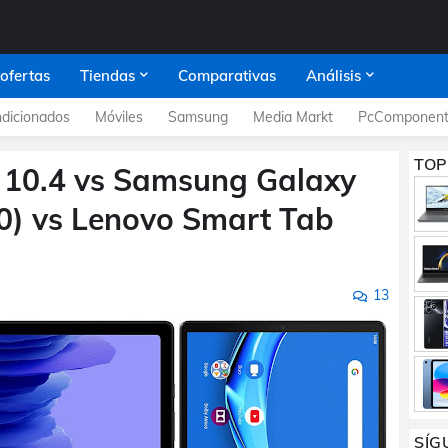
 ofertas
Tiendas
Comparativas
Análisis
dicionados
Móviles
Samsung
Media Markt
PcComponent
TOP
10.4 vs Samsung Galaxy
0) vs Lenovo Smart Tab
13
SÍG