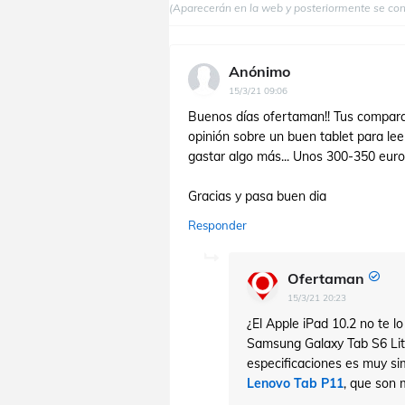
(Aparecerán en la web y posteriormente se co
Anónimo
15/3/21 09:06
Buenos días ofertaman!! Tus compara
opinión sobre un buen tablet para le
gastar algo más... Unos 300-350 euros
Gracias y pasa buen dia
Responder
Ofertaman
15/3/21 20:23
¿El Apple iPad 10.2 no te lo
Samsung Galaxy Tab S6 Lite
especificaciones es muy sim
Lenovo Tab P11
, que son 