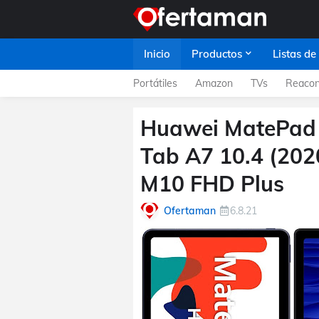
Inicio
Productos
Listas de
Portátiles
Amazon
TVs
Reacon
Huawei MatePad 
Tab A7 10.4 (202
M10 FHD Plus
Ofertaman
6.8.21