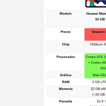
Modelo
Huawei Mat
32 GB 
Precio
Amazon
Chip
HiSilicon K
Procesador
Cortex-A76 
+ Cortex-A5
GH
Gráfica
Mali-G5
RAM
3 GB LP
Memoria
32 GB eM
(~20 GB l
Pantalla
10,4" 