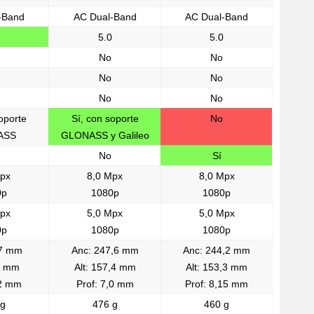
-Band
AC Dual-Band
AC Dual-Band
5.0
5.0
No
No
No
No
No
No
oporte
Sí, con soporte
No
ASS
GLONASS y Galileo
No
Sí
Mpx
8,0 Mpx
8,0 Mpx
0p
1080p
1080p
Mpx
5,0 Mpx
5,0 Mpx
0p
1080p
1080p
57 mm
Anc: 247,6 mm
Anc: 244,2 mm
0 mm
Alt: 157,4 mm
Alt: 153,3 mm
,2 mm
Prof: 7,0 mm
Prof: 8,15 mm
 g
476 g
460 g