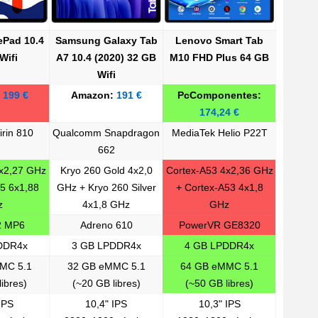
ePad 10.4
Samsung Galaxy Tab
Lenovo Smart Tab
Wifi
A7 10.4 (2020) 32 GB
M10 FHD Plus 64 GB
Wifi
:
199 €
Amazon:
191 €
PcComponentes:
174,24 €
irin 810
Qualcomm Snapdragon
MediaTek Helio P22T
662
2x2,27 GHz
Kryo 260 Gold 4x2,0
Cortex-A53 4x2,36 GHz
5 6x1,88
GHz + Kryo 260 Silver
+ Cortex-A53 4x1,8
z
4x1,8 GHz
GHz
2 MP6
Adreno 610
PowerVR GE8320
DDR4x
3 GB LPDDR4x
4 GB LPDDR4x
MC 5.1
32 GB eMMC 5.1
64 GB eMMC 5.1
ibres)
(~20 GB libres)
(~50 GB libres)
IPS
10,4" IPS
10,3" IPS