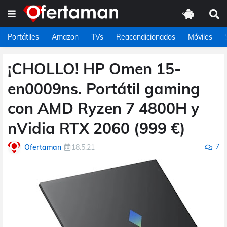
Portátiles
Amazon
TVs
Reacondicionados
Móviles
¡CHOLLO! HP Omen 15-
en0009ns. Portátil gaming
con AMD Ryzen 7 4800H y
nVidia RTX 2060 (999 €)
7
Ofertaman
18.5.21