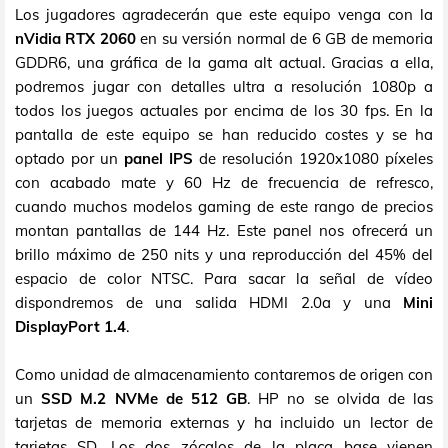
Los jugadores agradecerán que este equipo venga con la
nVidia RTX 2060
en su versión normal de 6 GB de memoria
GDDR6, una gráfica de la gama alt actual. Gracias a ella,
podremos jugar con detalles ultra a resolución 1080p a
todos los juegos actuales por encima de los 30 fps. En la
pantalla de este equipo se han reducido costes y se ha
optado por un
panel IPS
de resolución 1920x1080 píxeles
con acabado mate y 60 Hz de frecuencia de refresco,
cuando muchos modelos gaming de este rango de precios
montan pantallas de 144 Hz. Este panel nos ofrecerá un
brillo máximo de 250 nits y una reproducción del 45% del
espacio de color NTSC. Para sacar la señal de vídeo
dispondremos de una salida HDMI 2.0a y una
Mini
DisplayPort 1.4
.
Como unidad de almacenamiento contaremos de origen con
un
SSD M.2 NVMe de 512 GB
. HP no se olvida de las
tarjetas de memoria externas y ha incluido un lector de
tarjetas SD. Los dos zócalos de la placa base vienen