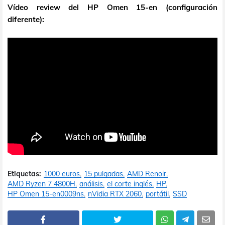
Vídeo review del HP Omen 15-en (configuración
diferente):
Etiquetas:
1000 euros
15 pulgadas
AMD Renoir
AMD Ryzen 7 4800H
análisis
el corte inglés
HP
HP Omen 15-en0009ns
nVidia RTX 2060
portátil
SSD