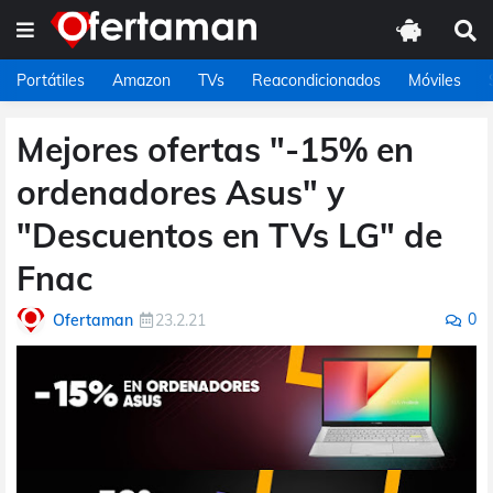
Portátiles
Amazon
TVs
Reacondicionados
Móviles
Mejores ofertas "-15% en
ordenadores Asus" y
"Descuentos en TVs LG" de
Fnac
0
Ofertaman
23.2.21