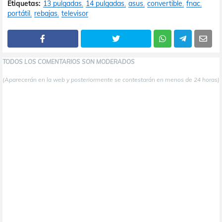
Etiquetas:
13 pulgadas
14 pulgadas
asus
convertible
fnac
portátil
rebajas
televisor
TODOS LOS COMENTARIOS SON MODERADOS
(Aparecerán en la web y posteriormente se contestarán en menos de 24 horas)