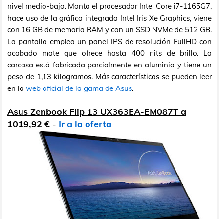
nivel medio-bajo. Monta el procesador Intel Core i7-1165G7,
hace uso de la gráfica integrada Intel Iris Xe Graphics, viene
con 16 GB de memoria RAM y con un SSD NVMe de 512 GB.
La pantalla emplea un panel IPS de resolución FullHD con
acabado mate que ofrece hasta 400 nits de brillo. La
carcasa está fabricada parcialmente en aluminio y tiene un
peso de 1,13 kilogramos. Más características se pueden leer
en la
web oficial de la gama de Asus
.
Asus Zenbook Flip 13 UX363EA-EM087T a
1019,92 €
-
Ir a la oferta