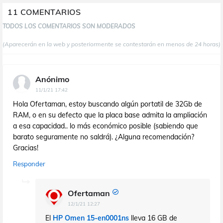
11 COMENTARIOS
TODOS LOS COMENTARIOS SON MODERADOS
(Aparecerán en la web y posteriormente se contestarán en menos de 24 horas)
Anónimo
11/1/21 17:42
Hola Ofertaman, estoy buscando algún portatil de 32Gb de
RAM, o en su defecto que la placa base admita la ampliación
a esa capacidad.. lo más económico posible (sabiendo que
barato seguramente no saldrá). ¿Alguna recomendación?
Gracias!
Responder
Ofertaman
12/1/21 12:27
El
HP Omen 15-en0001ns
lleva 16 GB de