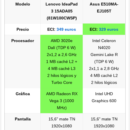
Modelo
Lenovo IdeaPad
Asus E510MA-
3 15ADA05
EJ105T
(81W100CWSP)
Precio
ECI:
349 euros
ECI:
329 euros
Procesador
AMD 3020e
Intel Celeron
Dalí (TDP 6 W)
N4020
2x1,2 a 2,6 GHz
Gemini Lake R
1 MB caché L2 +
(TDP 6 W)
4 MB caché L3
2x1,1 a 2,8 GHz
2 hilos lógicos y
4 MB caché L2
Turbo Core
2 hilos lógicos
Gráfica
AMD Radeon RX
Intel UHD
Vega 3 (1000
Graphics 600
MHz)
Pantalla
15,6" mate TN
15,6" mate TN
1920x1080
1920x1080