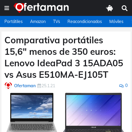
Portátiles
Amazon
TVs
Reacondicionados
Móviles
Comparativa portátiles
15,6" menos de 350 euros:
Lenovo IdeaPad 3 15ADA05
vs Asus E510MA-EJ105T
0
Ofertaman
25.1.21