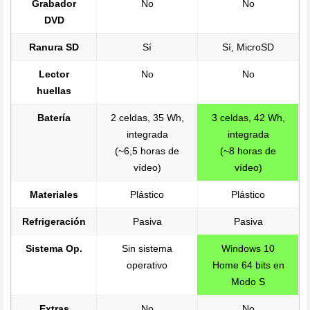
Grabador
No
No
DVD
Ranura SD
Sí
Sí, MicroSD
Lector
No
No
huellas
Batería
2 celdas, 35 Wh,
3 celdas, 42 Wh,
integrada
integrada
(~6,5 horas de
(~8 horas de
vídeo)
vídeo)
Materiales
Plástico
Plástico
Refrigeración
Pasiva
Pasiva
Sistema Op.
Sin sistema
Windows 10
operativo
Home 64 bits en
Modo S
Extras
No
No