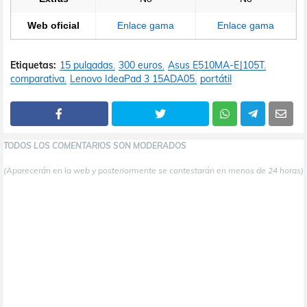
Web oficial
Enlace gama
Enlace gama
Etiquetas:
15 pulgadas
300 euros
Asus E510MA-EJ105T
comparativa
Lenovo IdeaPad 3 15ADA05
portátil
TODOS LOS COMENTARIOS SON MODERADOS
(Aparecerán en la web y posteriormente se contestarán en menos de 24 horas)