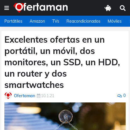
Portátiles
Amazon
TVs
Reacondicionados
Móviles
Excelentes ofertas en un
portátil, un móvil, dos
monitores, un SSD, un HDD,
un router y dos
smartwatches
0
Ofertaman
10.1.21