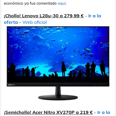
económico ya fue comentado
aquí
.
¡Chollo! Lenovo L28u-30 a 279,99 €
-
Ir a la
oferta
-
Web oficial
¡Semichollo! Acer Nitro XV270P a 219 €
-
Ir a la