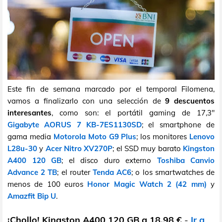
Este fin de semana marcado por el temporal Filomena,
vamos a finalizarlo con una selección de
9 descuentos
interesantes
, como son: el portátil gaming de 17,3"
Gigabyte AORUS 7 KB-7ES1130SD
; el smartphone de
gama media
Motorola Moto G9 Plus
; los monitores
Lenovo
L28u-30
y
Acer Nitro XV270P
; el SSD muy barato
Kingston
A400 120 GB
; el disco duro externo
Toshiba Canvio
Advance 2 TB
; el router
Tenda AC6
; o los smartwatches de
menos de 100 euros
Honor Magic Watch 2 (42 mm)
y
Amazfit Bip U
.
¡Chollo! Kingston A400 120 GB a 18,98 €
-
Ir a