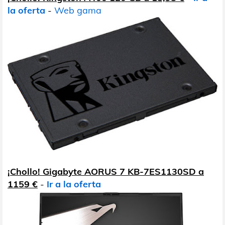
la oferta
-
Web gama
¡Chollo! Gigabyte AORUS 7 KB-7ES1130SD a
1159 €
-
Ir a la oferta