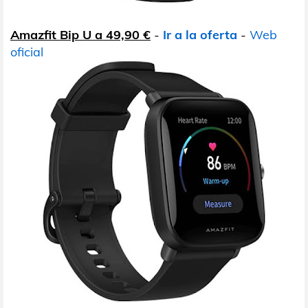
Amazfit Bip U a 49,90 €
-
Ir a la oferta
-
Web
oficial