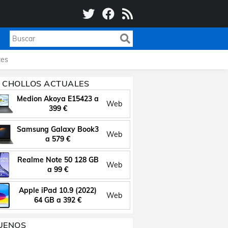
es
 CHOLLOS ACTUALES
Medion Akoya E15423 a
Web
399 €
Samsung Galaxy Book3
Web
a 579 €
Realme Note 50 128 GB
Web
a 99 €
Apple iPad 10.9 (2022)
Web
64 GB a 392 €
UENOS