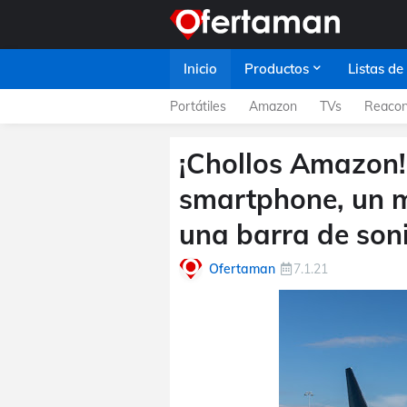
Inicio
Productos
Listas de
Portátiles
Amazon
TVs
Reacon
¡Chollos Amazon!
smartphone, un m
una barra de soni
Ofertaman
7.1.21