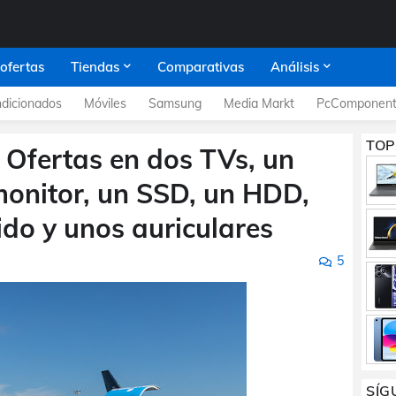
 ofertas
Tiendas
Comparativas
Análisis
dicionados
Móviles
Samsung
Media Markt
PcComponent
TOP
 Ofertas en dos TVs, un
onitor, un SSD, un HDD,
do y unos auriculares
5
SÍG