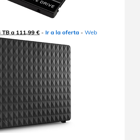
6 TB a 111,99 €
-
Ir a la oferta
-
Web