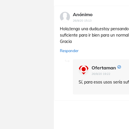
Anónimo
26/9/20 15:13
Hola,tengo una duda,estoy pensando
suficiente para ir bien para un normal
Gracia
Responder
Ofertaman
26/9/20 19:22
Sí, para esos usos sería suf