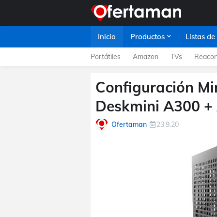
Inicio
Productos
Listas de
Portátiles
Amazon
TVs
Reacon
Configuración Mi
Deskmini A300 +
Ofertaman
23.9.20