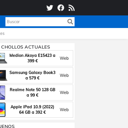
es
 CHOLLOS ACTUALES
Medion Akoya E15423 a
Web
399 €
Samsung Galaxy Book3
Web
a 579 €
Realme Note 50 128 GB
Web
a 99 €
Apple iPad 10.9 (2022)
Web
64 GB a 392 €
UENOS