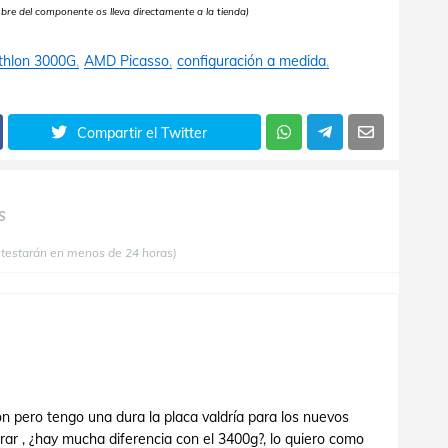
mbre del componente os lleva directamente a la tienda)
hlon 3000G
AMD Picasso
configuración a medida
Compartir el Twitter
S
ntestarán en menos de 24 horas)
 pero tengo una dura la placa valdría para los nuevos
ar , ¿hay mucha diferencia con el 3400g?, lo quiero como