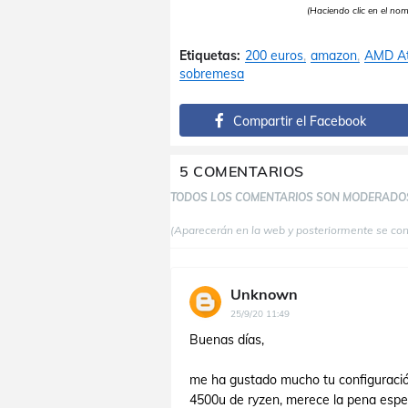
(Haciendo clic en el no
Etiquetas:
200 euros
amazon
AMD At
sobremesa
Compartir el Facebook
5 COMENTARIOS
TODOS LOS COMENTARIOS SON MODERADO
(Aparecerán en la web y posteriormente se co
Unknown
25/9/20 11:49
Buenas días,
me ha gustado mucho tu configuración
4500u de ryzen, merece la pena esper