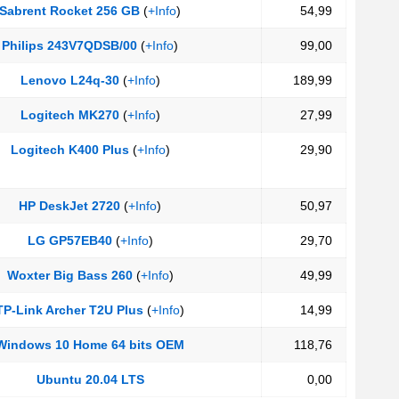
Sabrent Rocket 256 GB
(
+Info
)
54,99
Philips 243V7QDSB/00
(
+Info
)
99,00
Lenovo L24q-30
(
+Info
)
189,99
Logitech MK270
(
+Info
)
27,99
Logitech K400 Plus
(
+Info
)
29,90
HP DeskJet 2720
(
+Info
)
50,97
LG GP57EB40
(
+Info
)
29,70
Woxter Big Bass 260
(
+Info
)
49,99
TP-Link Archer T2U Plus
(
+Info
)
14,99
Windows 10 Home 64 bits OEM
118,76
Ubuntu 20.04 LTS
0,00