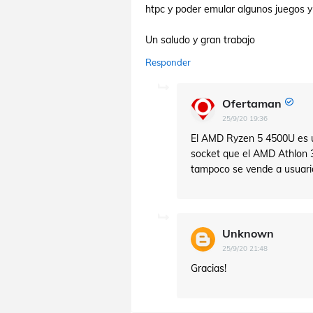
htpc y poder emular algunos juegos y 
Un saludo y gran trabajo
Responder
Ofertaman
25/9/20 19:36
El AMD Ryzen 5 4500U es u
socket que el AMD Athlon
tampoco se vende a usuario
Unknown
25/9/20 21:48
Gracias!