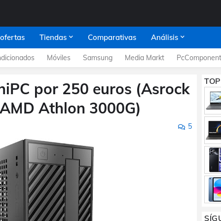
 ofertas
Tiendas
Comparativas
Análisis
dicionados
Móviles
Samsung
Media Markt
PcComponent
TOP
niPC por 250 euros (Asrock
 AMD Athlon 3000G)
5
SÍG