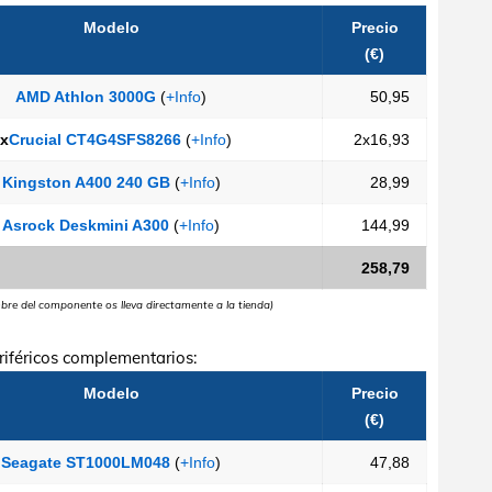
Modelo
Precio
(€)
AMD Athlon 3000G
(
+Info
)
50,95
x
Crucial CT4G4SFS8266
(
+Info
)
2x16,93
Kingston A400 240 GB
(
+Info
)
28,99
Asrock Deskmini A300
(
+Info
)
144,99
258,79
mbre del componente os lleva directamente a la tienda)
iféricos complementarios:
Modelo
Precio
(€)
Seagate ST1000LM048
(
+Info
)
47,88