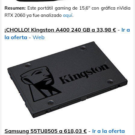
Resumen:
Este portátil gaming de 15,6" con gráfica nVidia
RTX 2060 ya fue analizado
aquí
.
¡CHOLLO! Kingston A400 240 GB a 33,98 €
-
Ir a
la oferta
-
Web
Samsung 55TU8505 a 618,03 €
-
Ir a la oferta