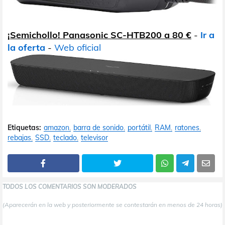
¡Semichollo! Panasonic SC-HTB200 a 80 €
-
Ir a
la oferta
-
Web oficial
Etiquetas:
amazon
barra de sonido
portátil
RAM
ratones
rebajas
SSD
teclado
televisor
TODOS LOS COMENTARIOS SON MODERADOS
(Aparecerán en la web y posteriormente se contestarán en menos de 24 horas)