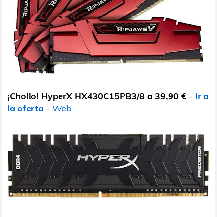
¡Chollo! HyperX HX430C15PB3/8 a 39,90 €
-
Ir a
la oferta
-
Web