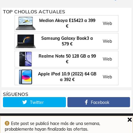
TOP CHOLLOS ACTUALES
Medion Akoya E15423 a 399
Web
€
Samsung Galaxy Book3 a
Web
579 €
Realme Note 50 128 GB a 99
Web
€
Apple iPad 10.9 (2022) 64 GB
Web
a 392 €
SÍGUENOS
Twitter
Facebook
Este post se publicó hace más de una semana,
Inicio
Contacto
Aviso legal
Política de cookies
probablemente hayan finalizado las ofertas.