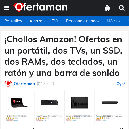
Portátiles
Amazon
TVs
Reacondicionados
Móviles
¡Chollos Amazon! Ofertas en
un portátil, dos TVs, un SSD,
dos RAMs, dos teclados, un
ratón y una barra de sonido
0
Ofertaman
17.7.20