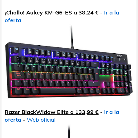
¡Chollo! Aukey KM-G6-ES a 38,24 €
-
Ir a la
oferta
Razer BlackWidow Elite a 133,99 €
-
Ir a la
oferta
-
Web oficial