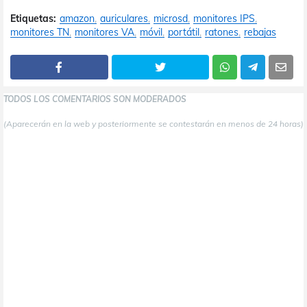
Etiquetas:
amazon
auriculares
microsd
monitores IPS
monitores TN
monitores VA
móvil
portátil
ratones
rebajas
TODOS LOS COMENTARIOS SON MODERADOS
(Aparecerán en la web y posteriormente se contestarán en menos de 24 horas)