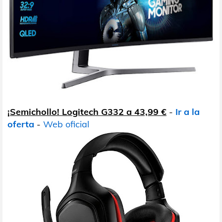
¡Semichollo! Logitech G332 a 43,99 €
-
Ir a la
oferta
-
Web oficial