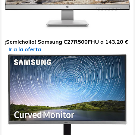
¡Semichollo! Samsung C27R500FHU a 143,20 €
-
Ir a la oferta