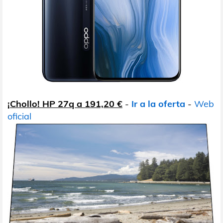
¡Chollo! HP 27q a 191,20 €
-
Ir a la oferta
-
Web
oficial