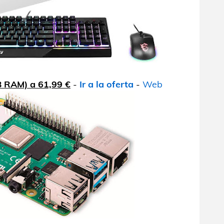
B RAM) a 61,99 €
-
Ir a la oferta
-
Web