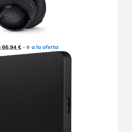
a 66,94 €
-
Ir a la oferta