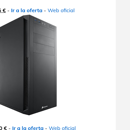
5 €
-
Ir a la oferta
-
Web oficial
0 €
-
Ir a la oferta
-
Web oficial