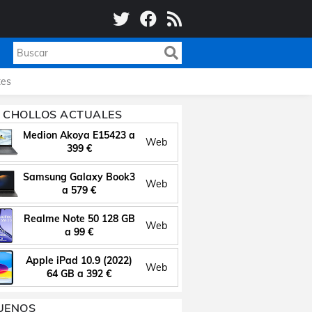
es
 CHOLLOS ACTUALES
Medion Akoya E15423 a
Web
399 €
Samsung Galaxy Book3
Web
a 579 €
Realme Note 50 128 GB
Web
a 99 €
Apple iPad 10.9 (2022)
Web
64 GB a 392 €
UENOS