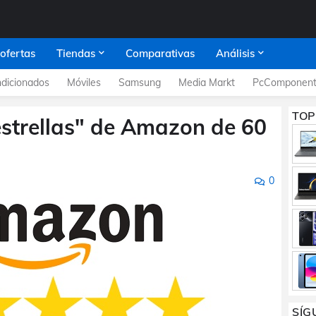
 ofertas
Tiendas
Comparativas
Análisis
dicionados
Móviles
Samsung
Media Markt
PcComponent
TOP
estrellas" de Amazon de 60
0
SÍG