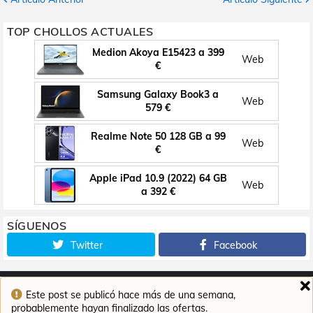
TOP CHOLLOS ACTUALES
Medion Akoya E15423 a 399
Web
€
Samsung Galaxy Book3 a
Web
579 €
Realme Note 50 128 GB a 99
Web
€
Apple iPad 10.9 (2022) 64 GB
Web
a 392 €
SÍGUENOS
Twitter
Facebook
Este post se publicó hace más de una semana,
Inicio
Contacto
Aviso legal
Política de cookies
probablemente hayan finalizado las ofertas.