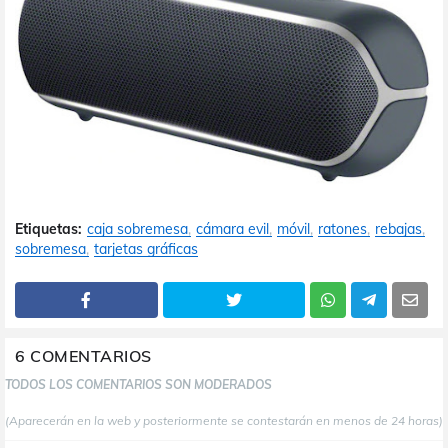
Etiquetas:
caja sobremesa
cámara evil
móvil
ratones
rebajas
sobremesa
tarjetas gráficas
6 COMENTARIOS
TODOS LOS COMENTARIOS SON MODERADOS
(Aparecerán en la web y posteriormente se contestarán en menos de 24 horas)