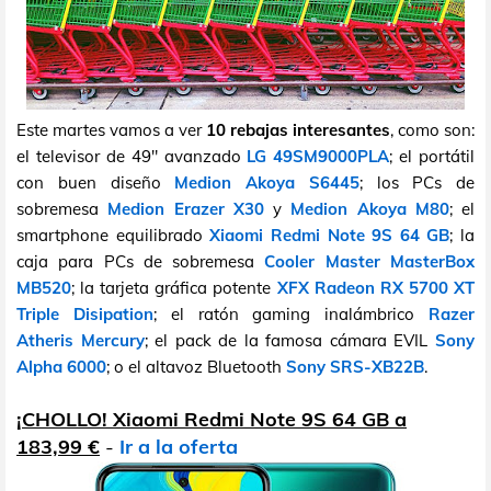
Este martes vamos a ver
10 rebajas interesantes
, como son:
el televisor de 49" avanzado
LG 49SM9000PLA
; el portátil
con buen diseño
Medion Akoya S6445
; los PCs de
sobremesa
Medion Erazer X30
y
Medion Akoya M80
; el
smartphone equilibrado
Xiaomi Redmi Note 9S 64 GB
; la
caja para PCs de sobremesa
Cooler Master MasterBox
MB520
; la tarjeta gráfica potente
XFX Radeon RX 5700 XT
Triple Disipation
; el ratón gaming inalámbrico
Razer
Atheris Mercury
; el pack de la famosa cámara EVIL
Sony
Alpha 6000
; o el altavoz Bluetooth
Sony SRS-XB22B
.
¡CHOLLO! Xiaomi Redmi Note 9S 64 GB a
183,99 €
-
Ir a la oferta