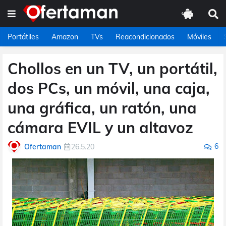
Portátiles
Amazon
TVs
Reacondicionados
Móviles
Chollos en un TV, un portátil,
dos PCs, un móvil, una caja,
una gráfica, un ratón, una
cámara EVIL y un altavoz
6
Ofertaman
26.5.20