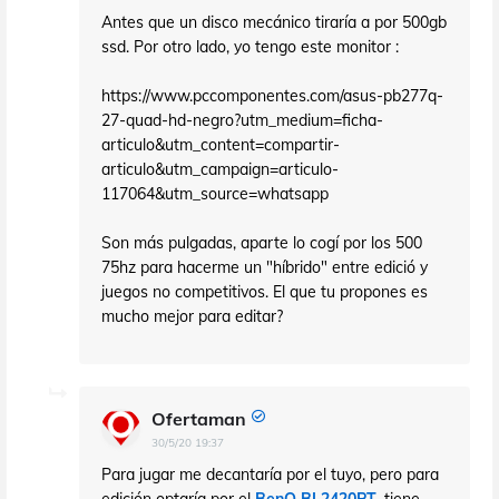
Antes que un disco mecánico tiraría a por 500gb
ssd. Por otro lado, yo tengo este monitor :
https://www.pccomponentes.com/asus-pb277q-
27-quad-hd-negro?utm_medium=ficha-
articulo&utm_content=compartir-
articulo&utm_campaign=articulo-
117064&utm_source=whatsapp
Son más pulgadas, aparte lo cogí por los 500
75hz para hacerme un "híbrido" entre edició y
juegos no competitivos. El que tu propones es
mucho mejor para editar?
Ofertaman
30/5/20 19:37
Para jugar me decantaría por el tuyo, pero para