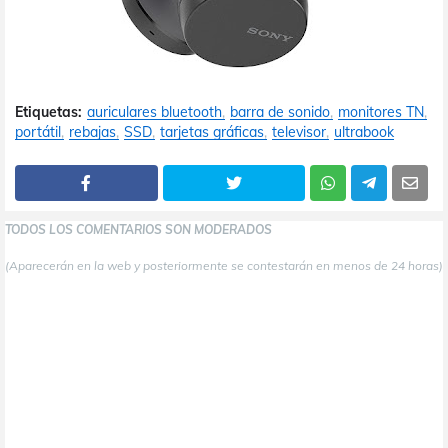
Etiquetas:
auriculares bluetooth
barra de sonido
monitores TN
portátil
rebajas
SSD
tarjetas gráficas
televisor
ultrabook
TODOS LOS COMENTARIOS SON MODERADOS
(Aparecerán en la web y posteriormente se contestarán en menos de 24 horas)