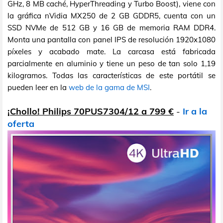
GHz, 8 MB caché, HyperThreading y Turbo Boost), viene con
la gráfica nVidia MX250 de 2 GB GDDR5, cuenta con un
SSD NVMe de 512 GB y 16 GB de memoria RAM DDR4.
Monta una pantalla con panel IPS de resolución 1920x1080
píxeles y acabado mate. La carcasa está fabricada
parcialmente en aluminio y tiene un peso de tan solo 1,19
kilogramos. Todas las características de este portátil se
pueden leer en la
web de la gama de MSI
.
¡Chollo! Philips 70PUS7304/12 a 799 €
-
Ir a la
oferta