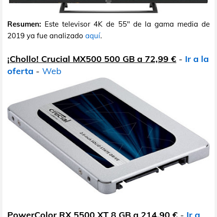
Resumen:
Este televisor 4K de 55" de la gama media de
2019 ya fue analizado
aquí
.
¡Chollo! Crucial MX500 500 GB a 72,99 €
-
Ir a la
oferta
-
Web
PowerColor RX 5500 XT 8 GB a 214,90 €
-
Ir a