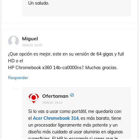
Un saludo.
Miguel
26/6/20 18:28
¿Que opción es mejor, este en su versión de 64 gigas y full
HD o el
HP Chromebook x360 14b-ca0000ns?. Muchas gracias.
Responder
Ofertaman
26/6/20 19:14
Si lo vas a usar como portátil, me quedaría con
el
Acer Chromebook 314
, es más barato, tiene
un procesador ligeramente más potente y un
diseño más cuidado al usar aluminio en algunas
superficies. El HP lo escogería si crees que le