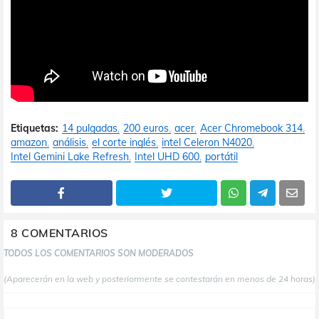
Etiquetas:
14 pulgadas
200 euros
acer
Acer Chromebook 314
amazon
análisis
el corte inglés
intel Celeron N4020
Intel Gemini Lake Refresh
Intel UHD 600
portátil
8 COMENTARIOS
TODOS LOS COMENTARIOS SON MODERADOS
(Aparecerán en la web y posteriormente se contestarán en menos de 24 horas)