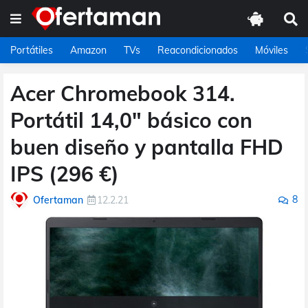
Portátiles
Amazon
TVs
Reacondicionados
Móviles
Acer Chromebook 314.
Portátil 14,0" básico con
buen diseño y pantalla FHD
IPS (296 €)
8
Ofertaman
12.2.21