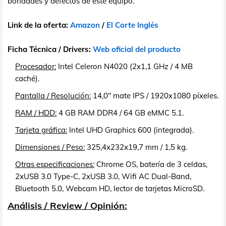
bondades y defectos de este equipo.
Link de la oferta:
Amazon
/
El Corte Inglés
Ficha Técnica / Drivers:
Web oficial del producto
Procesador:
Intel Celeron N4020 (2x1,1 GHz / 4 MB
caché).
Pantalla / Resolución:
14,0" mate IPS / 1920x1080 píxeles.
RAM / HDD:
4 GB RAM DDR4 / 64 GB eMMC 5.1.
Tarjeta gráfica:
Intel UHD Graphics 600 (integrada).
Dimensiones / Peso:
325,4x232x19,7 mm / 1,5 kg.
Otras especificaciones:
Chrome OS, batería de 3 celdas,
2xUSB 3.0 Type-C, 2xUSB 3.0, Wifi AC Dual-Band,
Bluetooth 5.0, Webcam HD, lector de tarjetas MicroSD.
Análisis / Review / Opinión: