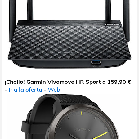
¡Chollo! Garmin Vivomove HR Sport a 159,90 €
-
Ir a la oferta
-
Web