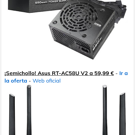
¡Semichollo! Asus RT-AC58U V2 a 59,99 €
-
Ir a
la oferta
-
Web oficial