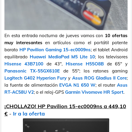
En esta entrada nocturna de jueves vamos con
10 ofertas
muy interesantes
en artículos como el portátil potente
barato
HP Pavilion Gaming 15-ec0009ns
; el tablet Android
equilibrado
Huawei MediaPad M5 Lite 10
; los televisores
Hisense 43B7100
de 43",
Hisense H55O8B
de 65" y
Panasonic TX-55GX610E
de 55"; los ratones gaming
Logitech G402 Hyperion Fury
y
Asus ROG Gladius II Core
;
la fuente de alimentación
EVGA N1 650 W
; el router
Asus
RT-AC58U V2
; o el reloj-GPS
Garmin Vivomove HR Sport
.
¡CHOLLAZO! HP Pavilion 15-ec0009ns a 449,10
€
-
Ir a la oferta