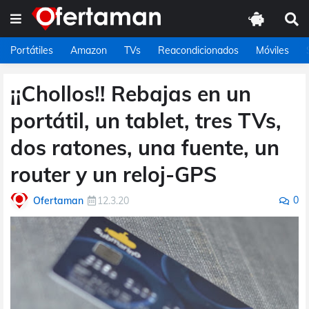
Portátiles
Amazon
TVs
Reacondicionados
Móviles
¡¡Chollos!! Rebajas en un
portátil, un tablet, tres TVs,
dos ratones, una fuente, un
router y un reloj-GPS
0
Ofertaman
12.3.20