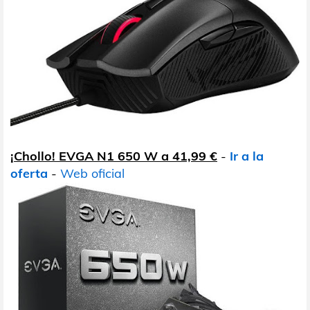
¡Chollo! EVGA N1 650 W a 41,99 €
-
Ir a la
oferta
-
Web oficial