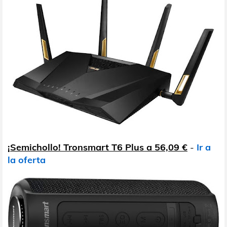
¡Semichollo! Tronsmart T6 Plus a 56,09 €
-
Ir a
la oferta