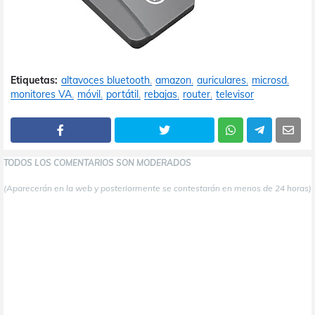
Etiquetas:
altavoces bluetooth
amazon
auriculares
microsd
monitores VA
móvil
portátil
rebajas
router
televisor
TODOS LOS COMENTARIOS SON MODERADOS
(Aparecerán en la web y posteriormente se contestarán en menos de 24 horas)