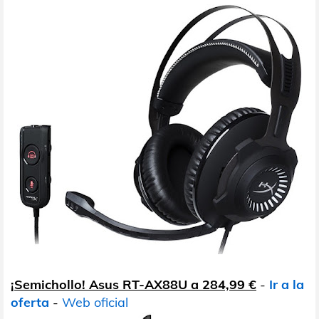
¡Semichollo! Asus RT-AX88U a 284,99 €
-
Ir a la
oferta
-
Web oficial