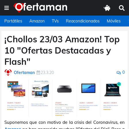
Portátiles
Amazon
TVs
Reacondicionados
Móviles
¡Chollos 23/03 Amazon! Top
10 "Ofertas Destacadas y
Flash"
0
Ofertaman
23.3.20
Suponemos que con motivo de la crisis del Coronavirus, en