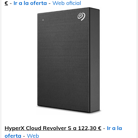
€
-
Ir a la oferta
-
Web oficial
HyperX Cloud Revolver S a 122,30 €
-
Ir a la
oferta
-
Web