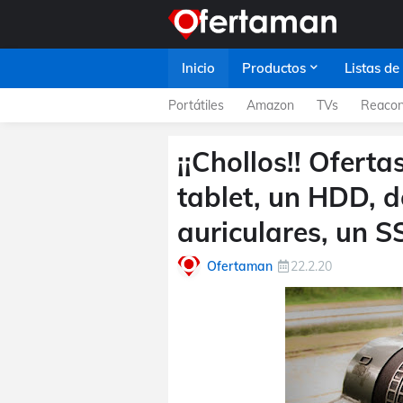
Inicio
Productos
Listas de
Portátiles
Amazon
TVs
Reacon
¡¡Chollos!! Oferta
tablet, un HDD, 
auriculares, un S
Ofertaman
22.2.20