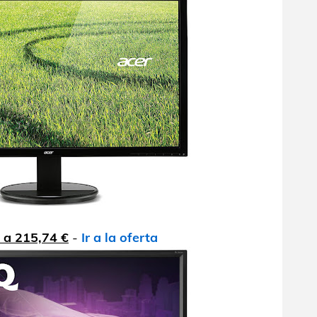
 a 215,74 €
-
Ir a la oferta