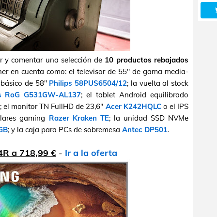
er y comentar una selección de
10 productos rebajados
tener en cuenta como: el televisor de 55" de gama media-
 básico de 58"
Philips 58PUS6504/12
; la vuelta al stock
s RoG G531GW-AL137
; el tablet Android equilibrado
; el monitor TN FullHD de 23,6"
Acer K242HQLC
o el IPS
culares gaming
Razer Kraken TE
; la unidad SSD NVMe
GB
; y la caja para PCs de sobremesa
Antec DP501
.
R a 718,99 €
-
Ir a la oferta