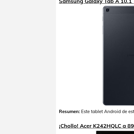
Samsung Galaxy Tab A 10.1 
Resumen:
Este tablet Android de e
¡Chollo! Acer K242HQLC a 89