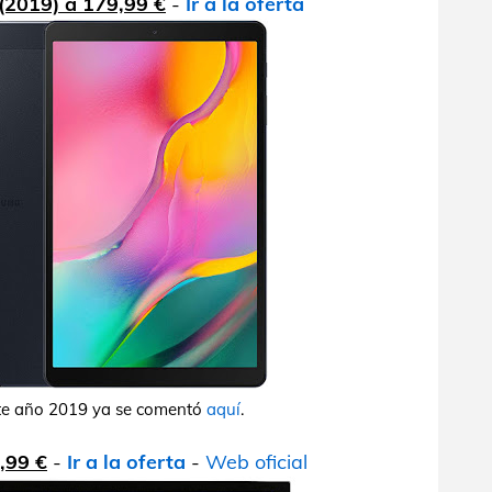
(2019) a 179,99 €
-
Ir a la oferta
ste año 2019 ya se comentó
aquí
.
,99 €
-
Ir a la oferta
-
Web oficial