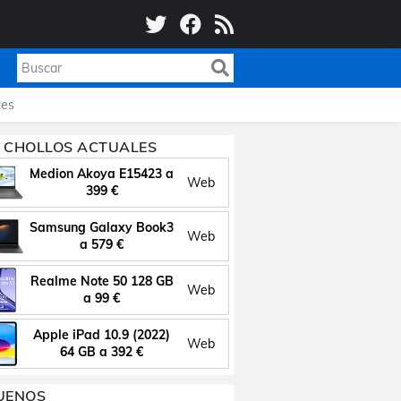
es
 CHOLLOS ACTUALES
Medion Akoya E15423 a
Web
399 €
Samsung Galaxy Book3
Web
a 579 €
Realme Note 50 128 GB
Web
a 99 €
Apple iPad 10.9 (2022)
Web
64 GB a 392 €
UENOS