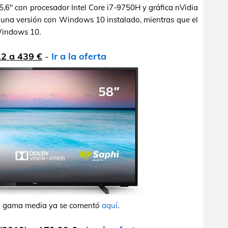
5,6" con procesador Intel Core i7-9750H y gráfica nVidia
una versión con Windows 10 instalado, mientras que el
Windows 10.
12 a 439 €
-
Ir a la oferta
 la gama media ya se comentó
aquí
.